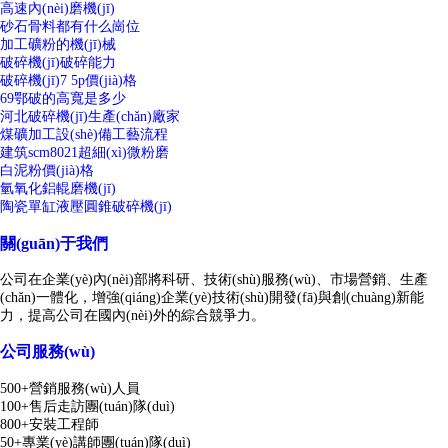
高速內(nèi)磨機(jī)
砂石骨料都有什么崗位
加工礦粉的機(jī)械
破碎機(jī)破碎能力
破碎機(jī)7 5p價(jià)格
69鄂破的高寬是多少
河北破碎機(jī)生產(chǎn)廠家
煤礦加工設(shè)備工藝流程
建筑scm8021超細(xì)微粉磨
白泥粉價(jià)格
氫氧化鋁輥磨機(jī)
陶瓷單缸液壓圓錐破碎機(jī)
關(guān)于我們
公司在企業(yè)內(nèi)部將科研、技術(shù)服務(wù)、市場營銷、生產
(chǎn)一體化，增強(qiáng)企業(yè)技術(shù)開發(fā)與創(chuàng)新能
力，提高公司在國內(nèi)外的綜合競爭力。
公司服務(wù)
500+營銷服務(wù)人員
100+售后走訪團(tuán)隊(duì)
800+安裝工程師
50+專業(yè)講師團(tuán)隊(duì)