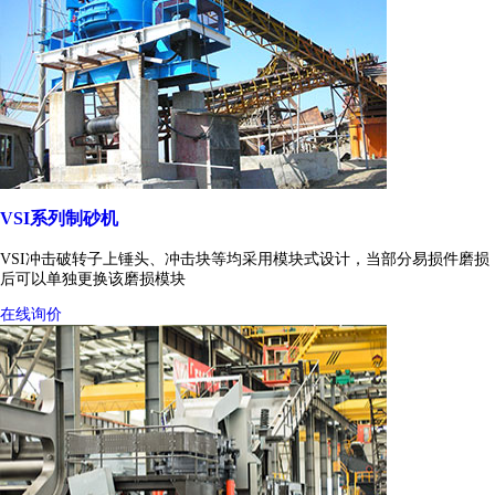
VSI系列制砂机
VSI冲击破转子上锤头、冲击块等均采用模块式设计，当部分易损件磨损
后可以单独更换该磨损模块
在线询价