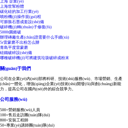
上海 企業(yè)
上海世幫粉體
碳化硅的加工行業(yè)
噴粉機(jī)操作規(guī)程
可膨脹石墨成套設(shè)備
破碎機(jī)轉(zhuǎn)子修復(fù)
5000t圓錐破
辦理磚廠生產(chǎn)證需要什么手續(xù)
5r雷蒙磨不出粉怎么辦
青島平度雷蒙磨
硅鐵破碎設(shè)備
哪種破碎機(jī)可將建筑垃圾破碎成粉末
關(guān)于我們
公司在企業(yè)內(nèi)部將科研、技術(shù)服務(wù)、市場營銷、生產
(chǎn)一體化，增強(qiáng)企業(yè)技術(shù)開發(fā)與創(chuàng)新能
力，提高公司在國內(nèi)外的綜合競爭力。
公司服務(wù)
500+營銷服務(wù)人員
100+售后走訪團(tuán)隊(duì)
800+安裝工程師
50+專業(yè)講師團(tuán)隊(duì)