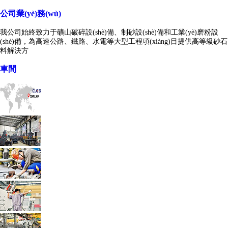
公司業(yè)務(wù)
我公司始終致力于礦山破碎設(shè)備、制砂設(shè)備和工業(yè)磨粉設
(shè)備，為高速公路、鐵路、水電等大型工程項(xiàng)目提供高等級砂石
料解決方
車間