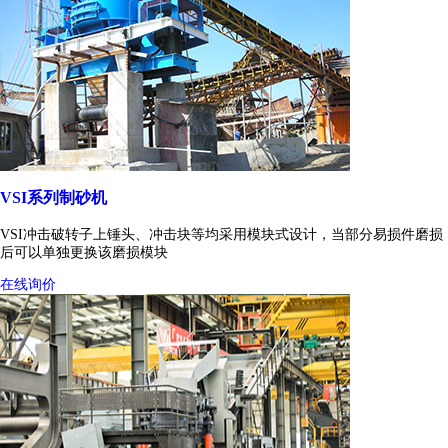
VSI系列制砂机
VSI冲击破转子上锤头、冲击块等均采用模块式设计，当部分易损件磨损
后可以单独更换该磨损模块
在线询价