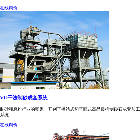
在线询价
VU干法制砂成套系统
制砂和磨粉行业的积累，开创了楼站式和平面式高品质机制砂石成套加工
系统
在线询价