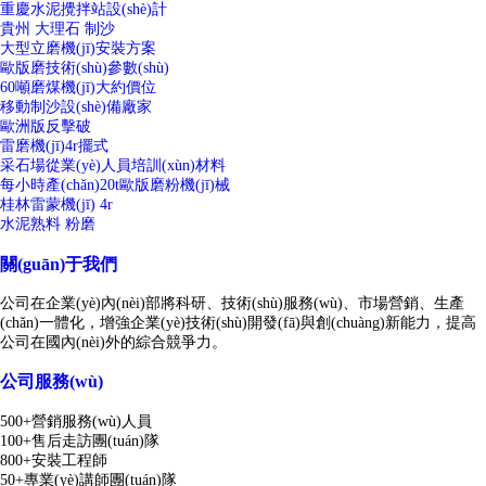
重慶水泥攪拌站設(shè)計
貴州 大理石 制沙
大型立磨機(jī)安裝方案
歐版磨技術(shù)參數(shù)
60噸磨煤機(jī)大約價位
移動制沙設(shè)備廠家
歐洲版反擊破
雷磨機(jī)4r擺式
采石場從業(yè)人員培訓(xùn)材料
每小時產(chǎn)20t歐版磨粉機(jī)械
桂林雷蒙機(jī) 4r
水泥熟料 粉磨
關(guān)于我們
公司在企業(yè)內(nèi)部將科研、技術(shù)服務(wù)、市場營銷、生產
(chǎn)一體化，增強企業(yè)技術(shù)開發(fā)與創(chuàng)新能力，提高
公司在國內(nèi)外的綜合競爭力。
公司服務(wù)
500+營銷服務(wù)人員
100+售后走訪團(tuán)隊
800+安裝工程師
50+專業(yè)講師團(tuán)隊