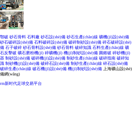
鄂破
砂石骨料
石料廠
砂石設(shè)備
砂石生產(chǎn)線
礦機(jī)設(shè)備
砂石破碎設(shè)備
石料破碎設(shè)備
破碎制砂設(shè)備
碎石破碎設(shè)
備
石子破碎
砂石骨料設(shè)備
砂石骨料
破碎知識
石料生產(chǎn)線
礦
石反擊破
礦石磨粉機(jī)
碎礦機(jī)
機(jī)制砂設(shè)備
圓錐破
碎砂機(jī)
器
制砂設(shè)備
破碎機(jī)設(shè)備
制砂生產(chǎn)線
破碎指南
破碎知
識
制砂機(jī)設(shè)備
破碎石設(shè)備
制砂生產(chǎn)線
碎石設(shè)備
破碎生產(chǎn)線
破石機(jī)設(shè)備
機(jī)制砂設(shè)備
上海礦山設(shè)
備網(wǎng)
rm新时代足球交易平台