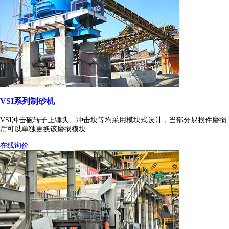
VSI系列制砂机
VSI冲击破转子上锤头、冲击块等均采用模块式设计，当部分易损件磨损
后可以单独更换该磨损模块
在线询价