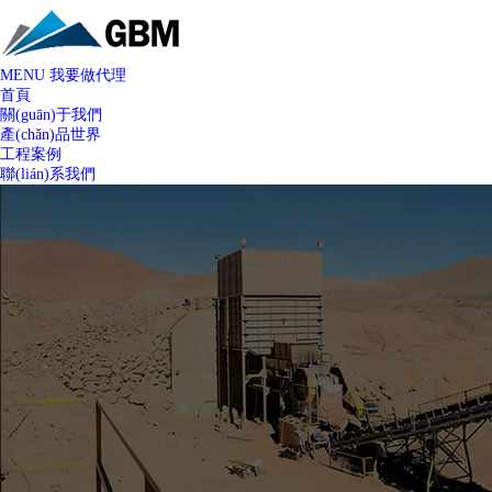
MENU
我要做代理
首頁
關(guān)于我們
產(chǎn)品世界
工程案例
聯(lián)系我們