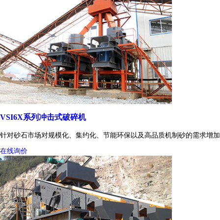
VSI6X系列冲击式破碎机
针对砂石市场对规模化、集约化、节能环保以及高品质机制砂的需求增加
在线询价