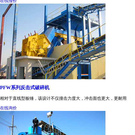
在线报价
PFW系列反击式破碎机
相对于直线型板锤，该设计不仅撞击力度大，冲击面也更大，更耐用
在线询价