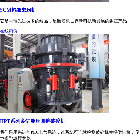
SCM超细磨粉机
它是中瑞先进技术的结晶，是磨粉机世界新科技新发展的象征产品
在线询价
HPT系列多缸液压圆锥破碎机
我们采用先进的PLC电气系统，该系统可连续检测破碎机并提供告警，显
示各种运行参数