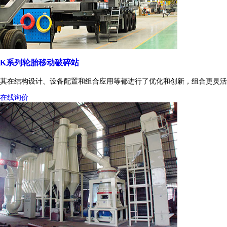
K系列轮胎移动破碎站
其在结构设计、设备配置和组合应用等都进行了优化和创新，组合更灵活
在线询价