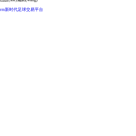
rm新时代足球交易平台