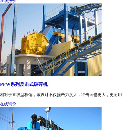
在线报价
PFW系列反击式破碎机
相对于直线型板锤，该设计不仅撞击力度大，冲击面也更大，更耐用
在线询价