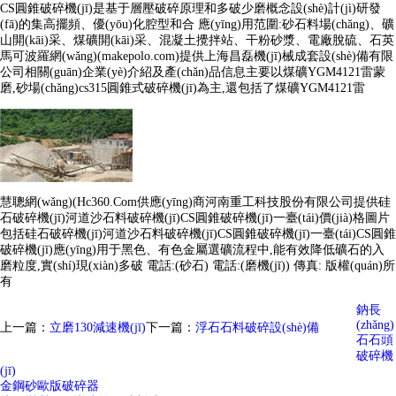
CS圓錐破碎機(jī)是基于層壓破碎原理和多破少磨概念設(shè)計(jì)研發
(fā)的集高擺頻、優(yōu)化腔型和合 應(yīng)用范圍:砂石料場(chǎng)、礦
山開(kāi)采、煤礦開(kāi)采、混凝土攪拌站、干粉砂漿、電廠脫硫、石英
馬可波羅網(wǎng)(makepolo.com)提供上海昌磊機(jī)械成套設(shè)備有限
公司相關(guān)企業(yè)介紹及產(chǎn)品信息主要以煤礦YGM4121雷蒙
磨,砂場(chǎng)cs315圓錐式破碎機(jī)為主,還包括了煤礦YGM4121雷
慧聰網(wǎng)(Hc360.Com供應(yīng)商河南重工科技股份有限公司提供硅
石破碎機(jī)河道沙石料破碎機(jī)CS圓錐破碎機(jī)一臺(tái)價(jià)格圖片
包括硅石破碎機(jī)河道沙石料破碎機(jī)CS圓錐破碎機(jī)一臺(tái)CS圓錐
破碎機(jī)應(yīng)用于黑色、有色金屬選礦流程中,能有效降低礦石的入
磨粒度,實(shí)現(xiàn)多破 電話:(砂石) 電話:(磨機(jī)) 傳真: 版權(quán)所
有
鈉長
(zhǎng)
上一篇：
立磨130減速機(jī)
下一篇：
浮石石料破碎設(shè)備
石石頭
破碎機
(jī)
金鋼砂歐版破碎器