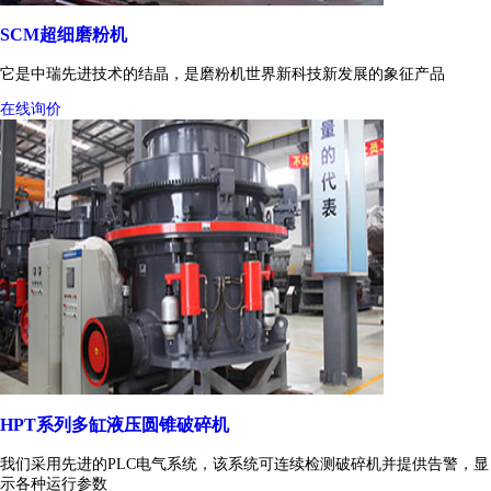
SCM超细磨粉机
它是中瑞先进技术的结晶，是磨粉机世界新科技新发展的象征产品
在线询价
HPT系列多缸液压圆锥破碎机
我们采用先进的PLC电气系统，该系统可连续检测破碎机并提供告警，显
示各种运行参数