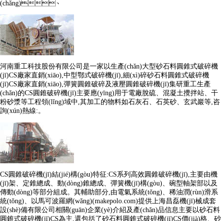
(chǎng)、
河南重工科技股份有限公司是一家以生產(chǎn)大型砂石料圓錐式破碎機
(jī)CS廠家直銷(xiāo),中型鄂式破碎機(jī),細(xì)碎砂石料圓錐式破碎機
(jī)CS廠家直銷(xiāo),彈簧圓錐破碎及液壓圓錐破碎機(jī)集研重工生產
(chǎn)的CS圓錐破碎機(jī)主要應(yīng)用于電廠脫硫、混凝土攪拌站、干
粉砂漿等工程領(lǐng)域中,其加工的物料如石灰石、石英砂、玄武巖等,咨
詢(xún)熱線:。
CS圓錐破碎機(jī)結(jié)構(gòu)特征:CS系列高效圓錐破碎機(jī),主要由機
(jī)架、定錐總成、動(dòng)錐總成、彈簧機(jī)構(gòu)、碗型軸架部以及
傳動(dòng)等部分組成。其輔助部分,由電氣系統(tǒng)、稀油潤(rùn)滑系
統(tǒng)、以馬可波羅網(wǎng)(makepolo.com)提供上海昌磊機(jī)械成套
設(shè)備有限公司相關(guān)企業(yè)介紹及產(chǎn)品信息主要以砂石料
圓錐式破碎機(jī)CS為主,還包括了砂石料圓錐式破碎機(jī)CS價(jià)格、砂