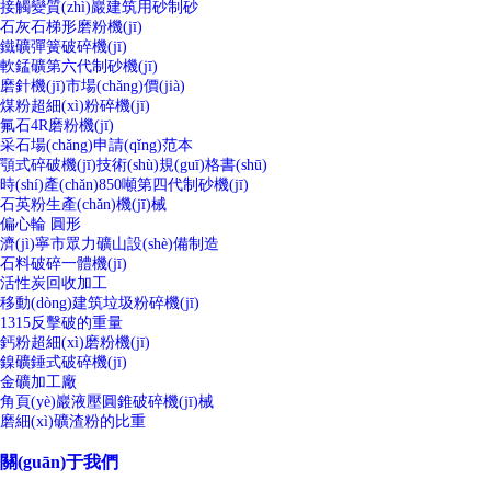
接觸變質(zhì)巖建筑用砂制砂
石灰石梯形磨粉機(jī)
鐵礦彈簧破碎機(jī)
軟錳礦第六代制砂機(jī)
磨針機(jī)市場(chǎng)價(jià)
煤粉超細(xì)粉碎機(jī)
氟石4R磨粉機(jī)
采石場(chǎng)申請(qǐng)范本
顎式碎破機(jī)技術(shù)規(guī)格書(shū)
時(shí)產(chǎn)850噸第四代制砂機(jī)
石英粉生產(chǎn)機(jī)械
偏心輪 圓形
濟(jì)寧市眾力礦山設(shè)備制造
石料破碎一體機(jī)
活性炭回收加工
移動(dòng)建筑垃圾粉碎機(jī)
1315反擊破的重量
鈣粉超細(xì)磨粉機(jī)
鎳礦錘式破碎機(jī)
金礦加工廠
角頁(yè)巖液壓圓錐破碎機(jī)械
磨細(xì)礦渣粉的比重
關(guān)于我們