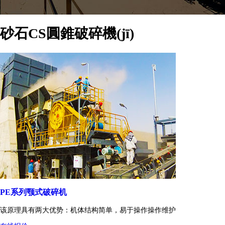
砂石CS圓錐破碎機(jī)
PE系列颚式破碎机
该原理具有两大优势：机体结构简单，易于操作操作维护