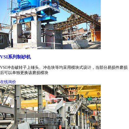
VSI系列制砂机
VSI冲击破转子上锤头、冲击块等均采用模块式设计，当部分易损件磨损
后可以单独更换该磨损模块
在线询价