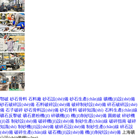
鄂破
砂石骨料
石料廠
砂石設(shè)備
砂石生產(chǎn)線
礦機(jī)設(shè)備
砂石破碎設(shè)備
石料破碎設(shè)備
破碎制砂設(shè)備
碎石破碎設(shè)
備
石子破碎
砂石骨料設(shè)備
砂石骨料
破碎知識(shí)
石料生產(chǎn)線
礦石反擊破
礦石磨粉機(jī)
碎礦機(jī)
機(jī)制砂設(shè)備
圓錐破
碎砂機
(jī)器
制砂設(shè)備
破碎機(jī)設(shè)備
制砂生產(chǎn)線
破碎指南
破碎
知識(shí)
制砂機(jī)設(shè)備
破碎石設(shè)備
制砂生產(chǎn)線
碎石設
(shè)備
破碎生產(chǎn)線
破石機(jī)設(shè)備
機(jī)制砂設(shè)備
上海礦
山設(shè)備網(wǎng)