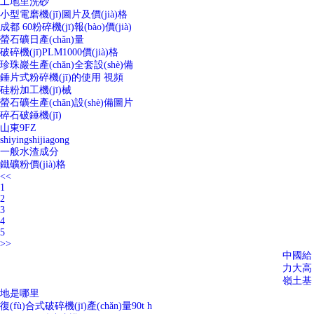
工地里洗砂
小型電磨機(jī)圖片及價(jià)格
成都 60粉碎機(jī)報(bào)價(jià)
螢石礦日產(chǎn)量
破碎機(jī)PLM1000價(jià)格
珍珠巖生產(chǎn)全套設(shè)備
錘片式粉碎機(jī)的使用 視頻
硅粉加工機(jī)械
螢石礦生產(chǎn)設(shè)備圖片
碎石破錘機(jī)
山東9FZ
shiyingshijiagong
一般水渣成分
鐵礦粉價(jià)格
<<
1
2
3
4
5
>>
中國給
力大高
嶺土基
地是哪里
復(fù)合式破碎機(jī)產(chǎn)量90t h