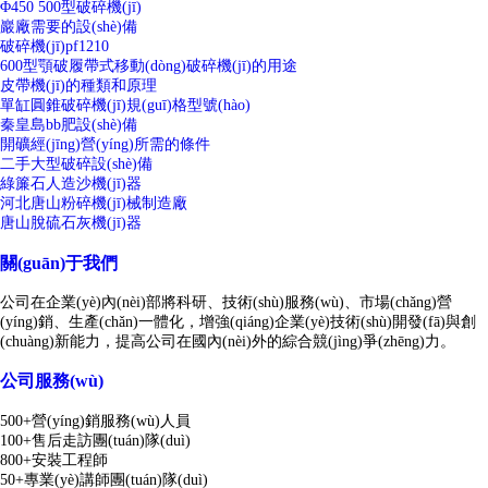
Φ450 500型破碎機(jī)
巖廠需要的設(shè)備
破碎機(jī)pf1210
600型顎破履帶式移動(dòng)破碎機(jī)的用途
皮帶機(jī)的種類和原理
單缸圓錐破碎機(jī)規(guī)格型號(hào)
秦皇島bb肥設(shè)備
開礦經(jīng)營(yíng)所需的條件
二手大型破碎設(shè)備
綠簾石人造沙機(jī)器
河北唐山粉碎機(jī)械制造廠
唐山脫硫石灰機(jī)器
關(guān)于我們
公司在企業(yè)內(nèi)部將科研、技術(shù)服務(wù)、市場(chǎng)營
(yíng)銷、生產(chǎn)一體化，增強(qiáng)企業(yè)技術(shù)開發(fā)與創
(chuàng)新能力，提高公司在國內(nèi)外的綜合競(jìng)爭(zhēng)力。
公司服務(wù)
500+營(yíng)銷服務(wù)人員
100+售后走訪團(tuán)隊(duì)
800+安裝工程師
50+專業(yè)講師團(tuán)隊(duì)