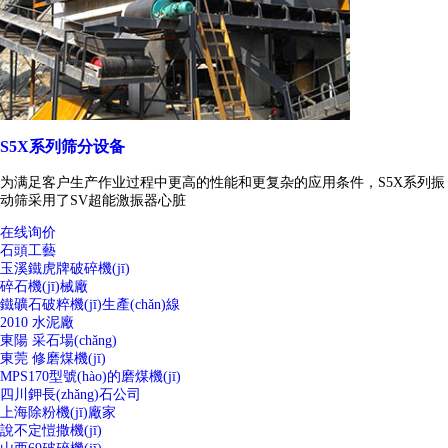
S5X系列筛分设备
为满足客户生产作业过程中更高的性能和更复杂的应用条件，S5X系列振
动筛采用了SV超能激振器心脏
在线询价
石頭工藝
玉溪鐵虎牌破碎機(jī)
碎石機(jī)械廠
鐵礦石破粹機(jī)生產(chǎn)線
2010 水泥廠
東陽 采石場(chǎng)
東莞 修磨煤機(jī)
MPS170型號(hào)的磨煤機(jī)
四川鉀長(zhǎng)石公司
上海除粉機(jī)廠家
說不定愷撒機(jī)