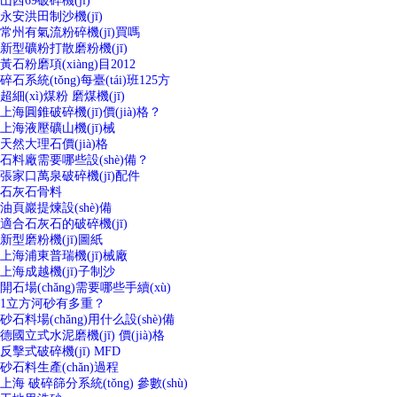
山西69破碎機(jī)
永安洪田制沙機(jī)
常州有氣流粉碎機(jī)買嗎
新型礦粉打散磨粉機(jī)
黃石粉磨項(xiàng)目2012
碎石系統(tǒng)每臺(tái)班125方
超細(xì)煤粉 磨煤機(jī)
上海圓錐破碎機(jī)價(jià)格？
上海液壓礦山機(jī)械
天然大理石價(jià)格
石料廠需要哪些設(shè)備？
張家口萬泉破碎機(jī)配件
石灰石骨料
油頁巖提煉設(shè)備
適合石灰石的破碎機(jī)
新型磨粉機(jī)圖紙
上海浦東普瑞機(jī)械廠
上海成越機(jī)子制沙
開石場(chǎng)需要哪些手續(xù)
1立方河砂有多重？
砂石料場(chǎng)用什么設(shè)備
德國立式水泥磨機(jī) 價(jià)格
反擊式破碎機(jī) MFD
砂石料生產(chǎn)過程
上海 破碎篩分系統(tǒng) 參數(shù)