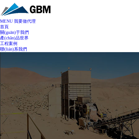
MENU
我要做代理
首頁
關(guān)于我們
產(chǎn)品世界
工程案例
聯(lián)系我們