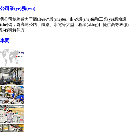
公司業(yè)務(wù)
我公司始終致力于礦山破碎設(shè)備、制砂設(shè)備和工業(yè)磨粉設
(shè)備，為高速公路、鐵路、水電等大型工程項(xiàng)目提供高等級(jí)
砂石料解決方
車間