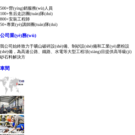
500+營(yíng)銷服務(wù)人員
100+售后走訪團(tuán)隊(duì)
800+安裝工程師
50+專業(yè)講師團(tuán)隊(duì)
公司業(yè)務(wù)
我公司始終致力于礦山破碎設(shè)備、制砂設(shè)備和工業(yè)磨粉設
(shè)備，為高速公路、鐵路、水電等大型工程項(xiàng)目提供高等級(jí)
砂石料解決方
車間