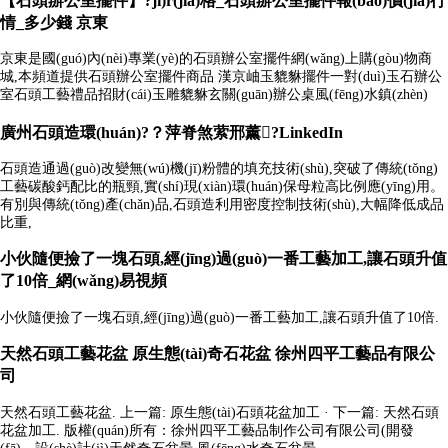
【石頭辦公室擺件】?jī)r(jià)格_石頭辦公室擺件報(bào)價(jià)行
情_多少錢 京東
京東是國(guó)內(nèi)專業(yè)的石頭辦公室擺件網(wǎng)上購(gòu)物商
城,本頻道提供石頭辦公室擺件商品 漢京岫玉貔貅擺件一對(duì)玉石辦公
室石頭工藝禮品招財(cái)玉雕貔貅玄關(guān)辦公桌風(fēng)水鎮(zhèn)
廣州石頭造環(huán)?？萍脊煞萦邢薰?LinkedIn
石頭造通過(guò)改變無(wú)機(jī)粉體的填充技術(shù),突破了傳統(tǒng)
工藝碳酸鈣配比的瓶頸,實(shí)現(xiàn)環(huán)保母粒高比例應(yīng)用。
有別與傳統(tǒng)產(chǎn)品,石頭造利用密度控制技術(shù),大幅降低成品
比重,
小伙隨便撿了一塊石頭,經(jīng)過(guò)一番工藝加工,讓石頭升值
了10倍_網(wǎng)易視頻
小伙隨便撿了一塊石頭,經(jīng)過(guò)一番工藝加工,讓石頭升值了10倍.
天然石頭工藝花盆 原生態(tài)奇石花盆 徐州四平工藝品有限公
司
天然石頭工藝花盆. 上一篇: 原生態(tài)石頭花盆加工 · 下一篇: 天然石頭
花盆加工. 版權(quán)所有：徐州四平工藝品制作公司有限公司(開發