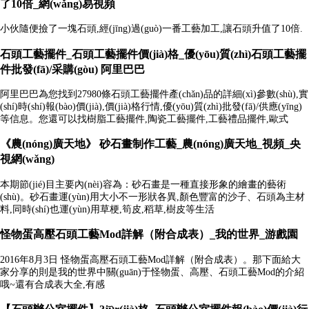
了10倍_網(wǎng)易視頻
小伙隨便撿了一塊石頭,經(jīng)過(guò)一番工藝加工,讓石頭升值了10倍.
石頭工藝擺件_石頭工藝擺件價(jià)格_優(yōu)質(zhì)石頭工藝擺
件批發(fā)/采購(gòu) 阿里巴巴
阿里巴巴為您找到27980條石頭工藝擺件產(chǎn)品的詳細(xì)參數(shù),實
(shí)時(shí)報(bào)價(jià),價(jià)格行情,優(yōu)質(zhì)批發(fā)/供應(yīng)
等信息。您還可以找樹脂工藝擺件,陶瓷工藝擺件,工藝禮品擺件,歐式
《農(nóng)廣天地》 砂石畫制作工藝_農(nóng)廣天地_視頻_央
視網(wǎng)
本期節(jié)目主要內(nèi)容為：砂石畫是一種直接形象的繪畫的藝術
(shù)。砂石畫運(yùn)用大小不一形狀各異,顏色豐富的沙子、石頭為主材
料,同時(shí)也運(yùn)用草梗,筍皮,稻草,樹皮等生活
怪物蛋高壓石頭工藝Mod詳解（附合成表）_我的世界_游戲園
2016年8月3日 怪物蛋高壓石頭工藝Mod詳解（附合成表）。那下面給大
家分享的則是我的世界中關(guān)于怪物蛋、高壓、石頭工藝Mod的介紹
哦~還有合成表大全,有感