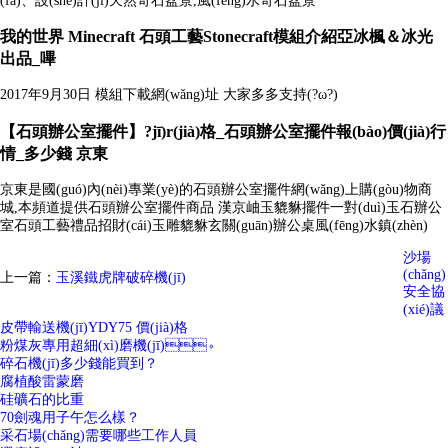
(fā)、設(shè)計(jì)天然奇石盆景,風(fēng)水奇石盆景
我的世界 Minecraft 石頭工藝Stonecraft模組介紹亞冰楓＆冰光
出品_嗶
2017年9月30日 模組下載網(wǎng)址 大家多多支持(?ω?)
【石頭辦公室擺件】?jī)r(jià)格_石頭辦公室擺件報(bào)價(jià)行
情_多少錢 京東
京東是國(guó)內(nèi)專業(yè)的石頭辦公室擺件網(wǎng)上購(gòu)物商
城,本頻道提供石頭辦公室擺件商品 漢京岫玉貔貅擺件一對(duì)玉石辦公
室石頭工藝禮品招財(cái)玉雕貔貅玄關(guān)辦公桌風(fēng)水鎮(zhèn)
沙場
(chǎng)
上一篇：
玉溪鐵虎牌破碎機(jī)
安全協
(xié)議
皮帶輸送機(jī)YDY75 價(jià)格
粉煤灰專用超細(xì)磨機(jī)。
碎石機(jī)多少錢能買到？
腐植酸雷蒙磨
硅礦石的比重
70劍魂用子午怎么樣？
采石場(chǎng)需要哪些工作人員