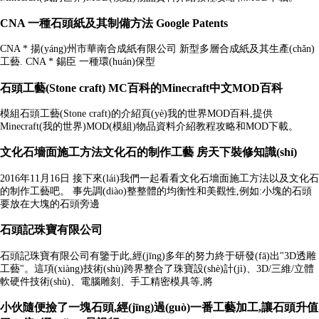
CNA 一種石頭紙及其制備方法 Google Patents
CNA * 揚(yáng)州市華南合成紙有限公司 新型多層合成紙及其生產(chǎn)
工藝. CNA * 錫臣 一種環(huán)保型
石頭工藝(Stone craft) MC百科的Minecraft中文MOD百科
模組石頭工藝(Stone craft)的介紹頁(yè)我的世界MOD百科,提供
Minecraft(我的世界)MOD(模組)物品資料介紹教程攻略和MOD下載。
文化石墻面施工方法文化石的制作工藝 房天下裝修知識(shí)
2016年11月16日 接下來(lái)我們一起看看文化石墻面施工方法以及文化石
的制作工藝吧。 事先調(diào)整整體的均衡性和美觀性,例如:小塊的石頭
要放在大塊的石頭旁邊
石頭記珠寶有限公司
石頭記珠寶有限公司有鑒于此,經(jīng)多年的努力終于研發(fā)出"3D透雕
工藝"。這項(xiàng)技術(shù)跨界整合了珠寶設(shè)計(jì)、3D/三維/立體
軟硬件技術(shù)、電腦雕刻、手工精密模具等,將
小伙隨便撿了一塊石頭,經(jīng)過(guò)一番工藝加工,讓石頭升值