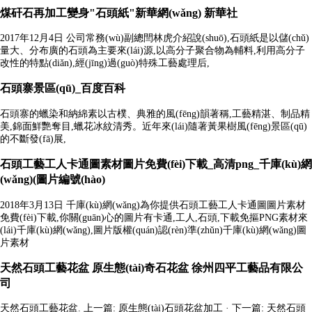
煤矸石再加工變身"石頭紙"新華網(wǎng) 新華社
2017年12月4日 公司常務(wù)副總閆林虎介紹說(shuō),石頭紙是以儲(chǔ)
量大、分布廣的石頭為主要來(lái)源,以高分子聚合物為輔料,利用高分子
改性的特點(diǎn),經(jīng)過(guò)特殊工藝處理后,
石頭寨景區(qū)_百度百科
石頭寨的蠟染和納綿素以古樸、典雅的風(fēng)韻著稱,工藝精湛、制品精
美,錦面鮮艷奪目,蠟花冰紋清秀。近年來(lái)隨著黃果樹風(fēng)景區(qū)
的不斷發(fā)展,
石頭工藝工人卡通圖素材圖片免費(fèi)下載_高清png_千庫(kù)網
(wǎng)(圖片編號(hào)
2018年3月13日 千庫(kù)網(wǎng)為你提供石頭工藝工人卡通圖圖片素材
免費(fèi)下載,你關(guān)心的圖片有卡通,工人,石頭,下載免摳PNG素材來
(lái)千庫(kù)網(wǎng),圖片版權(quán)認(rèn)準(zhǔn)千庫(kù)網(wǎng)圖
片素材
天然石頭工藝花盆 原生態(tài)奇石花盆 徐州四平工藝品有限公
司
天然石頭工藝花盆. 上一篇: 原生態(tài)石頭花盆加工 · 下一篇: 天然石頭