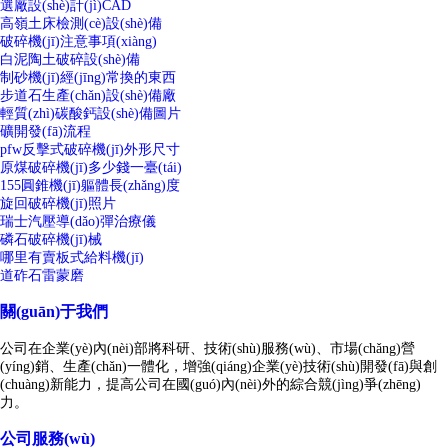
選廠設(shè)計(jì)CAD
高嶺土床檢測(cè)設(shè)備
破碎機(jī)注意事項(xiàng)
白泥陶土破碎設(shè)備
制砂機(jī)經(jīng)常換的東西
步道石生產(chǎn)設(shè)備廠
輕質(zhì)碳酸鈣設(shè)備圖片
礦開發(fā)流程
pfw反擊式破碎機(jī)外形尺寸
原煤破碎機(jī)多少錢一臺(tái)
155圓錐機(jī)軀體長(zhǎng)度
旋回破碎機(jī)照片
瑞士汽壓導(dǎo)彈治療儀
磷石破碎機(jī)械
哪里有賣板式給料機(jī)
道砟石雷蒙磨
關(guān)于我們
公司在企業(yè)內(nèi)部將科研、技術(shù)服務(wù)、市場(chǎng)營
(yíng)銷、生產(chǎn)一體化，增強(qiáng)企業(yè)技術(shù)開發(fā)與創
(chuàng)新能力，提高公司在國(guó)內(nèi)外的綜合競(jìng)爭(zhēng)
力。
公司服務(wù)