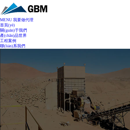
MENU
我要做代理
首頁(yè)
關(guān)于我們
產(chǎn)品世界
工程案例
聯(lián)系我們