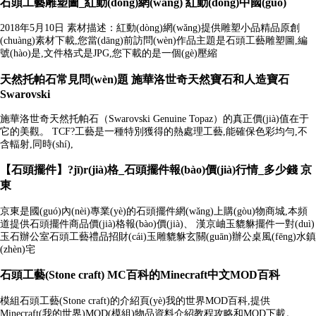
石頭工藝雕塑圖_紅動(dòng)網(wǎng) 紅動(dòng)中國(guó)
2018年5月10日 素材描述：紅動(dòng)網(wǎng)提供雕塑小品精品原創
(chuàng)素材下載,您當(dāng)前訪問(wèn)作品主題是石頭工藝雕塑圖,編
號(hào)是,文件格式是JPG,您下載的是一個(gè)壓縮
天然托帕石常見問(wèn)題 施華洛世奇天然寶石和人造寶石
Swarovski
施華洛世奇天然托帕石（Swarovski Genuine Topaz）的真正價(jià)值在于
它的美觀。 TCF?工藝是一種特別獲得的熱處理工藝,能確保色彩均勻,不
含輻射,同時(shí),
【石頭擺件】?jī)r(jià)格_石頭擺件報(bào)價(jià)行情_多少錢 京
東
京東是國(guó)內(nèi)專業(yè)的石頭擺件網(wǎng)上購(gòu)物商城,本頻
道提供石頭擺件商品價(jià)格報(bào)價(jià)、 漢京岫玉貔貅擺件一對(duì)
玉石辦公室石頭工藝禮品招財(cái)玉雕貔貅玄關(guān)辦公桌風(fēng)水鎮
(zhèn)宅
石頭工藝(Stone craft) MC百科的Minecraft中文MOD百科
模組石頭工藝(Stone craft)的介紹頁(yè)我的世界MOD百科,提供
Minecraft(我的世界)MOD(模組)物品資料介紹教程攻略和MOD下載。