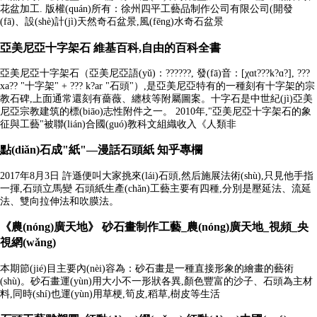
花盆加工. 版權(quán)所有：徐州四平工藝品制作公司有限公司(開發
(fā)、設(shè)計(jì)天然奇石盆景,風(fēng)水奇石盆景
亞美尼亞十字架石 維基百科,自由的百科全書
亞美尼亞十字架石（亞美尼亞語(yǔ)：??????, 發(fā)音：[χɑt???k?ɑ?], ???
xa?? "十字架" + ??? k?ar "石頭"）,是亞美尼亞特有的一種刻有十字架的宗
教石碑,上面通常還刻有薔薇、纏枝等附屬圖案。十字石是中世紀(jì)亞美
尼亞宗教建筑的標(biāo)志性附件之一。 2010年,"亞美尼亞十字架石的象
征與工藝"被聯(lián)合國(guó)教科文組織收入《人類非
點(diǎn)石成"紙"—漫話石頭紙 知乎專欄
2017年8月3日 許遜便叫大家挑來(lái)石頭,然后施展法術(shù),只見他手指
一揮,石頭立馬變 石頭紙生產(chǎn)工藝主要有四種,分別是壓延法、流延
法、雙向拉伸法和吹膜法。
《農(nóng)廣天地》 砂石畫制作工藝_農(nóng)廣天地_視頻_央
視網(wǎng)
本期節(jié)目主要內(nèi)容為：砂石畫是一種直接形象的繪畫的藝術
(shù)。砂石畫運(yùn)用大小不一形狀各異,顏色豐富的沙子、石頭為主材
料,同時(shí)也運(yùn)用草梗,筍皮,稻草,樹皮等生活