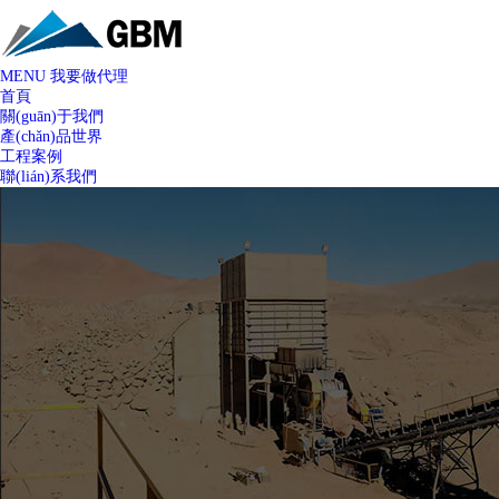
MENU
我要做代理
首頁
關(guān)于我們
產(chǎn)品世界
工程案例
聯(lián)系我們