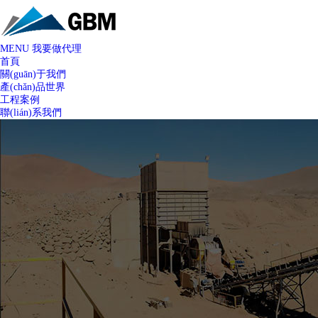
MENU
我要做代理
首頁
關(guān)于我們
產(chǎn)品世界
工程案例
聯(lián)系我們