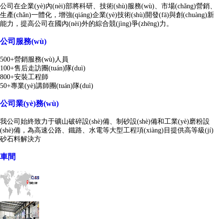
公司在企業(yè)內(nèi)部將科研、技術(shù)服務(wù)、市場(chǎng)營銷、
生產(chǎn)一體化，增強(qiáng)企業(yè)技術(shù)開發(fā)與創(chuàng)新
能力，提高公司在國內(nèi)外的綜合競(jìng)爭(zhēng)力。
公司服務(wù)
500+營銷服務(wù)人員
100+售后走訪團(tuán)隊(duì)
800+安裝工程師
50+專業(yè)講師團(tuán)隊(duì)
公司業(yè)務(wù)
我公司始終致力于礦山破碎設(shè)備、制砂設(shè)備和工業(yè)磨粉設
(shè)備，為高速公路、鐵路、水電等大型工程項(xiàng)目提供高等級(jí)
砂石料解決方
車間