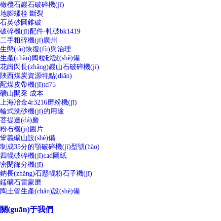
橄欖石巖石破碎機(jī)
地腳螺栓 斷裂
石英砂圓錐破
破碎機(jī)配件-軋破bk1419
二手粗碎機(jī)廣州
生態(tài)恢復(fù)與治理
生產(chǎn)陶粒砂設(shè)備
花崗閃長(zhǎng)巖山石破碎機(jī)
陜西煤炭資源特點(diǎn)
配煤皮帶機(jī)td75
礦山開采 成本
上海冶金4r3216磨粉機(jī)
輪式洗砂機(jī)的用途
菩提達(dá)磨
粉石機(jī)圖片
鞏義礦山設(shè)備
制成35分的顎破碎機(jī)型號(hào)
四輥破碎機(jī)cad圖紙
密閉篩分機(jī)
鈉長(zhǎng)石懸輥粉石子機(jī)
錳礦石雷蒙磨
陶土管生產(chǎn)設(shè)備
關(guān)于我們