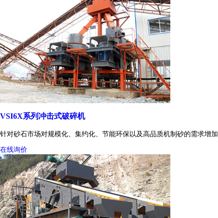
VSI6X系列冲击式破碎机
针对砂石市场对规模化、集约化、节能环保以及高品质机制砂的需求增加
在线询价