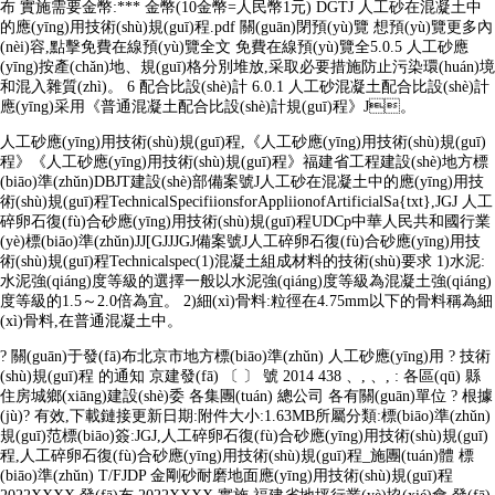
布 實施需要金幣:*** 金幣(10金幣=人民幣1元) DGTJ 人工砂在混凝土中
的應(yīng)用技術(shù)規(guī)程.pdf 關(guān)閉預(yù)覽 想預(yù)覽更多內
(nèi)容,點擊免費在線預(yù)覽全文 免費在線預(yù)覽全5.0.5 人工砂應
(yīng)按產(chǎn)地、規(guī)格分別堆放,采取必要措施防止污染環(huán)境
和混入雜質(zhì)。 6 配合比設(shè)計 6.0.1 人工砂混凝土配合比設(shè)計
應(yīng)采用《普通混凝土配合比設(shè)計規(guī)程》J。
人工砂應(yīng)用技術(shù)規(guī)程,《人工砂應(yīng)用技術(shù)規(guī)
程》《人工砂應(yīng)用技術(shù)規(guī)程》福建省工程建設(shè)地方標
(biāo)準(zhǔn)DBJT建設(shè)部備案號J人工砂在混凝土中的應(yīng)用技
術(shù)規(guī)程TechnicalSpecifiionsforAppliionofArtificialSa{txt},JGJ 人工
碎卵石復(fù)合砂應(yīng)用技術(shù)規(guī)程UDCp中華人民共和國行業
(yè)標(biāo)準(zhǔn)JJ[GJJJGJ備案號J人工碎卵石復(fù)合砂應(yīng)用技
術(shù)規(guī)程Technicalspec(1)混凝土組成材料的技術(shù)要求 1)水泥:
水泥強(qiáng)度等級的選擇一般以水泥強(qiáng)度等級為混凝土強(qiáng)
度等級的1.5～2.0倍為宜。 2)細(xì)骨料:粒徑在4.75mm以下的骨料稱為細
(xì)骨料,在普通混凝土中。
? 關(guān)于發(fā)布北京市地方標(biāo)準(zhǔn) 人工砂應(yīng)用 ? 技術
(shù)規(guī)程 的通知 京建發(fā) 〔 〕 號 2014 438 、, 、, : 各區(qū) 縣
住房城鄉(xiāng)建設(shè)委 各集團(tuán) 總公司 各有關(guān)單位 ? 根據
(jù)? 有效,下載鏈接更新日期:附件大小:1.63MB所屬分類:標(biāo)準(zhǔn)
規(guī)范標(biāo)簽:JGJ,人工碎卵石復(fù)合砂應(yīng)用技術(shù)規(guī)
程,人工碎卵石復(fù)合砂應(yīng)用技術(shù)規(guī)程_施團(tuán)體 標
(biāo)準(zhǔn) T/FJDP 金剛砂耐磨地面應(yīng)用技術(shù)規(guī)程