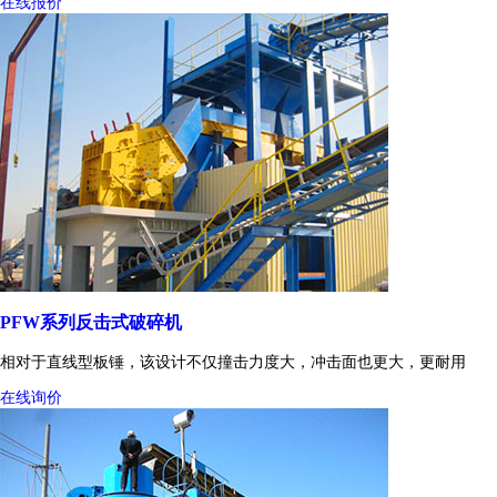
在线报价
PFW系列反击式破碎机
相对于直线型板锤，该设计不仅撞击力度大，冲击面也更大，更耐用
在线询价