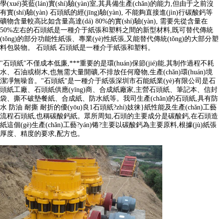
學(xué)英藍(lán)實(shí)驗(yàn)室,其具備生產(chǎn)的能力,但由于之前沒
有實(shí)驗(yàn) 石頭紙的經(jīng)驗(yàn), 不能夠直接進(jìn)行碳酸鈣等
礦物含量較高比如含量高達(dá) 80%的實(shí)驗(yàn), 需要先從含量在
50%左右的石頭紙是一種介于紙張和塑料之間的新型材料,既可替代傳統
(tǒng)的部分功能性紙張、專業(yè)性紙張,又能替代傳統(tǒng)的大部分塑
料包裝物。 石頭紙 石頭紙是一種介于紙張和塑料。
"石頭紙"不僅成本低廉,***重要的是環(huán)保節(jié)能,其制作過程不耗
水、石油或樹木,也無需大量開礦,不排放任何廢物,生產(chǎn)環(huán)境
潔凈無噪音。"石頭紙"是一種介于紙張深圳市石能紙業(yè)有限公司是石
頭紙工廠、石頭紙供應(yīng)商、合成紙廠家,主營石頭紙、筆記本、信封
袋、撕不破墊餐紙、合成紙、防水紙等。我司生產(chǎn)的石頭紙,具有防
水 防油 耐撕 耐折的優(yōu)良1石頭紙?zhí)妓徕}紙性能及生產(chǎn)工藝
流程石頭紙,也稱碳酸鈣紙。眾所周知,石頭的主要成分是碳酸鈣,在石頭造
紙這個(gè)生產(chǎn)工藝?yán)锩?主要以碳酸鈣為主要原料,根據(jù)紙張
厚度、精度的要求,配方也。