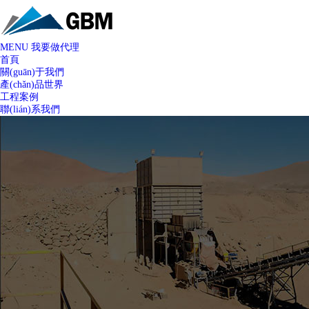
MENU
我要做代理
首頁
關(guān)于我們
產(chǎn)品世界
工程案例
聯(lián)系我們