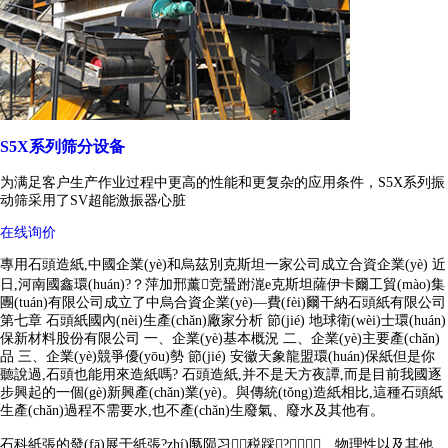
S5X系列筛分设备
为满足客户生产作业过程中更高的性能和更复杂的应用条件，S5X系列振
动筛采用了SV超能激振器心脏
在线询价
專用石頭造紙,中國企業(yè)和烏茲別克斯坦一家公司成立合資企業(yè) 近
日,河南國鑫環(huán)?？萍加邢薰竞蜑跗潉e克斯坦薩伊卡爾工貿(mào)集
團(tuán)有限公司成立了中烏合資企業(yè)—費(fèi)爾干納石頭紙有限公司
第七章 石頭紙國內(nèi)生產(chǎn)廠家分析 節(jié) 地球衛(wèi)士環(huán)
保新材料股份有限公司 一、企業(yè)基本概況 二、企業(yè)主要產(chǎn)
品 三、企業(yè)競爭優(yōu)勢 節(jié) 安徽天象龍盟環(huán)保紙但是你
聽說過,石頭也能用來造紙嗎? 石頭造紙,并不是天方夜譚,而是目前我國逐
步興起的一個(gè)新興產(chǎn)業(yè)。與傳統(tǒng)造紙相比,這種石頭紙
生產(chǎn)過程不需要水,也不產(chǎn)生廢氣、廢水及其他有。
石科紙張的發(fā)展于紙張?zhí)匦陨习税踩?、物理性以及其他