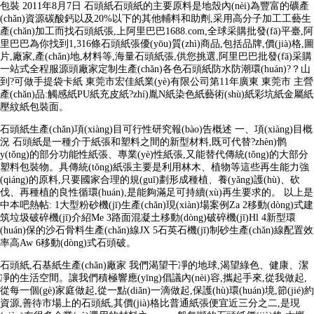
包裝 2011年8月7日 石頭紙石頭紙的主要原料是地殼內(nèi)為豐富的礦產
(chǎn)資源碳酸鈣以及20%以下的其他輔料和助劑,采用高分子加工工藝生
產(chǎn)加工而找石頭紙張,上阿里巴巴1688.com,全球采購批發(fā)平臺,阿
里巴巴為你找到1,316條石頭紙張優(yōu)質(zhì)商品,包括品牌,價(jià)格,圖
片,廠家,產(chǎn)地,材料等,海量石頭紙張,供您挑選,阿里巴巴批發(fā)采購
一站式全程服源頭廠家定制生產(chǎn)各色石頭紙防水防潮環(huán)?？山
到?可做手提袋卡紙 東莞市宏佳紙業(yè)有限公司第11年廣東 東莞市 主營
產(chǎn)品:觸感紙PU紙充皮紙?zhí)胤N紙染色紙藝術(shù)紙彩坑紙金屬紙
壓紋紙包裝面。
石頭紙生產(chǎn)項(xiàng)目可行性研究報(bào)告概述 一、項(xiàng)目概
況 石頭紙是一種介于紙張和塑料之間的新型材料,既可代替?zhèn)鹘
y(tǒng)的部分功能性紙張、專業(yè)性紙張,又能替代傳統(tǒng)的大部分
塑料包裝物。具傳統(tǒng)紙張主要是利用林木、植物等這些再生能力強
(qiáng)的原料,只要國家合理的規(guī)劃形成種植、養(yǎng)護(hù)、砍
伐、再種植的良性循環(huán),是能夠滿足可持續(xù)再生要求的。 以上是
中本吧熱帖: 1大型粉砂機(jī)生產(chǎn)現(xiàn)場案例Za 2移動(dòng)式建
筑垃圾破碎機(jī)介紹Me 3路面混凝土移動(dòng)破碎機(jī)Hl 4新型環
(huán)保的沙石骨料生產(chǎn)線JX 5石英石機(jī)制砂生產(chǎn)線配置效
率高Aw 6移動(dòng)式石頭破。
石頭紙,石基紙生產(chǎn)廠家 我們渴望干凈的地球,渴望綠色、健康、潔
凈的生活空間。讓我們積極響應(yīng)倡議內(nèi)容,攜起手來,從我做起,
從每一個(gè)家庭做起,從一點(diǎn)一滴做起,保護(hù)環(huán)境,節(jié)約
資源,善待市場上的石頭紙,其價(jià)格比普通紙張便宜近三分之二,是現