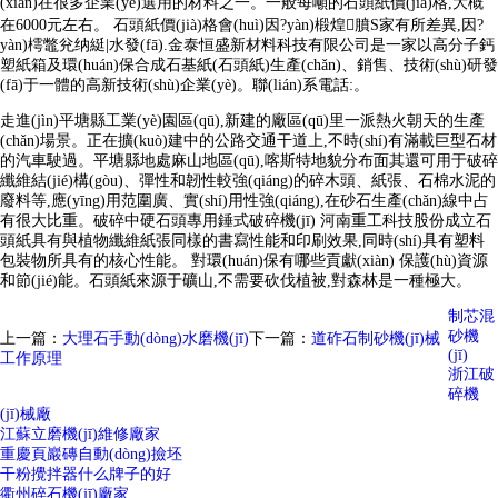
(xiàn)在很多企業(yè)選用的材料之一。一般每噸的石頭紙價(jià)格,大概
在6000元左右。 石頭紙價(jià)格會(huì)因?yàn)椴煌膹S家有所差異,因?
yàn)樗鼈兊纳綎|水發(fā).金泰恒盛新材料科技有限公司是一家以高分子鈣
塑紙箱及環(huán)保合成石基紙(石頭紙)生產(chǎn)、銷售、技術(shù)研發
(fā)于一體的高新技術(shù)企業(yè)。聯(lián)系電話:。
走進(jìn)平塘縣工業(yè)園區(qū),新建的廠區(qū)里一派熱火朝天的生產
(chǎn)場景。正在擴(kuò)建中的公路交通干道上,不時(shí)有滿載巨型石材
的汽車駛過。平塘縣地處麻山地區(qū),喀斯特地貌分布面其還可用于破碎
纖維結(jié)構(gòu)、彈性和韌性較強(qiáng)的碎木頭、紙張、石棉水泥的
廢料等,應(yīng)用范圍廣、實(shí)用性強(qiáng),在砂石生產(chǎn)線中占
有很大比重。破碎中硬石頭專用錘式破碎機(jī) 河南重工科技股份成立石
頭紙具有與植物纖維紙張同樣的書寫性能和印刷效果,同時(shí)具有塑料
包裝物所具有的核心性能。 對環(huán)保有哪些貢獻(xiàn) 保護(hù)資源
和節(jié)能。石頭紙來源于礦山,不需要砍伐植被,對森林是一種極大。
制芯混
砂機
上一篇：
大理石手動(dòng)水磨機(jī)
下一篇：
道砟石制砂機(jī)械
(jī)
工作原理
浙江破
碎機
(jī)械廠
江蘇立磨機(jī)維修廠家
重慶頁巖磚自動(dòng)撿坯
干粉攪拌器什么牌子的好
衢州碎石機(jī)廠家