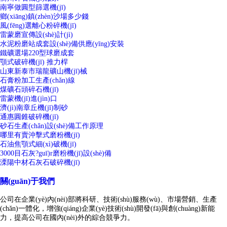
南寧做圓型篩選機(jī)
鄉(xiāng)鎮(zhèn)沙場多少錢
風(fēng)選離心粉碎機(jī)
雷蒙磨宣傳設(shè)計(jì)
水泥粉磨站成套設(shè)備供應(yīng)安裝
鐵礦選場220型球磨成套
顎式破碎機(jī) 推力桿
山東新泰市瑞龍礦山機(jī)械
石膏粉加工生產(chǎn)線
煤礦石頭碎石機(jī)
雷蒙機(jī)進(jìn)口
濟(jì)南章丘機(jī)制砂
通惠圓錐破碎機(jī)
砂石生產(chǎn)設(shè)備工作原理
哪里有賣沖擊式磨粉機(jī)
石油焦顎式細(xì)破機(jī)
3000目石灰?guī)r磨粉機(jī)設(shè)備
溧陽中材石灰石破碎機(jī)
關(guān)于我們
公司在企業(yè)內(nèi)部將科研、技術(shù)服務(wù)、市場營銷、生產
(chǎn)一體化，增強(qiáng)企業(yè)技術(shù)開發(fā)與創(chuàng)新能
力，提高公司在國內(nèi)外的綜合競爭力。