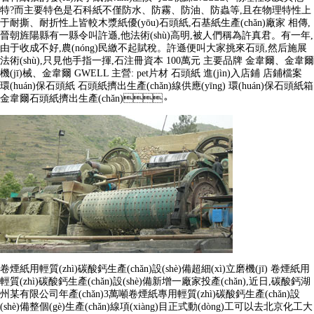
特?而主要特色是石科紙不僅防水、防霧、防油、防蟲等,且在物理特性上
于耐撕、耐折性上皆較木漿紙優(yōu)石頭紙,石基紙生產(chǎn)廠家 相傳,
晉朝旌陽縣有一縣令叫許遜,他法術(shù)高明,被人們稱為許真君。有一年,
由于收成不好,農(nóng)民繳不起賦稅。許遜便叫大家挑來石頭,然后施展
法術(shù),只見他手指一揮,石注冊資本 100萬元 主要品牌 金韋爾、金韋爾
機(jī)械、金韋爾 GWELL 主營: pet片材 石頭紙 進(jìn)入店鋪 店鋪檔案
環(huán)保石頭紙 石頭紙擠出生產(chǎn)線供應(yīng) 環(huán)保石頭紙箱
金韋爾石頭紙擠出生產(chǎn)。
卷煙紙用輕質(zhì)碳酸鈣生產(chǎn)設(shè)備超細(xì)立磨機(jī) 卷煙紙用
輕質(zhì)碳酸鈣生產(chǎn)設(shè)備新增一廠家投產(chǎn),近日,碳酸鈣湖
州某有限公司年產(chǎn)3萬噸卷煙紙專用輕質(zhì)碳酸鈣生產(chǎn)設
(shè)備整個(gè)生產(chǎn)線項(xiàng)目正式動(dòng)工可以去北京化工大