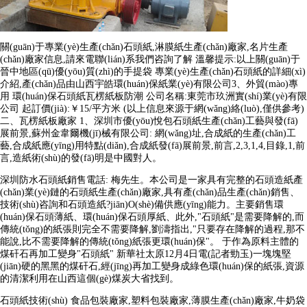
關(guān)于專業(yè)生產(chǎn)石頭紙,淋膜紙生產(chǎn)廠家,名片生產
(chǎn)廠家信息,請來電聯(lián)系我們咨詢了解 溫馨提示:以上關(guān)于
晉中地區(qū)優(yōu)質(zhì)的手提袋 專業(yè)生產(chǎn)石頭紙的詳細(xì)
介紹,產(chǎn)品由山西宇皓環(huán)保紙業(yè)有限公司3、外貿(mào)專
用 環(huán)保石頭紙瓦楞紙板防潮 公司名稱:東莞市玖洲實(shí)業(yè)有限
公司 起訂價(jià):￥15/平方米 (以上信息來源于網(wǎng)絡(luò),僅供參考)
二、瓦楞紙板廠家 1、深圳市優(yōu)悅包石頭紙生產(chǎn)工藝與發(fā)
展前景,蘇州金韋爾機(jī)械有限公司: 網(wǎng)址,合成紙的生產(chǎn)工
藝,合成紙應(yīng)用特點(diǎn),合成紙發(fā)展前景,前言,2,3,1,4,目錄,1,前
言,造紙術(shù)的發(fā)明是中國對人。
深圳防水石頭紙銷售電話: 梅先生。本公司是一家具有完整的石頭造紙產
(chǎn)業(yè)鏈的石頭紙生產(chǎn)廠家,具有產(chǎn)品生產(chǎn)銷售、
技術(shù)咨詢和石頭造紙?jiān)O(shè)備供應(yīng)能力。主要銷售環
(huán)保石頭薄紙、環(huán)保石頭厚紙、此外,"石頭紙"是需要降解的,而
傳統(tǒng)的紙張則完全不需要降解,劉濤指出,"只要存在降解的過程,那不
能說,比不需要降解的傳統(tǒng)紙張更環(huán)保"。 于作為原料主體的
煤矸石再加工變身"石頭紙" 新華社太原12月4日電(記者勁玉)一塊塊堅
(jiān)硬的黑黑的煤矸石,經(jīng)再加工變身成綠色環(huán)保的紙張,資源
的清潔利用在山西這個(gè)煤炭大省找到。
石頭紙技術(shù) 食品包裝廠家,塑料包裝廠家,薄膜生產(chǎn)廠家,牛奶袋