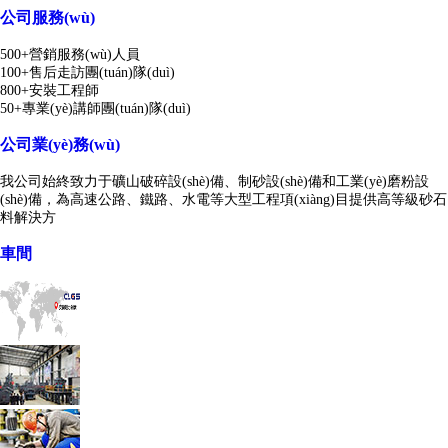
公司服務(wù)
500+營銷服務(wù)人員
100+售后走訪團(tuán)隊(duì)
800+安裝工程師
50+專業(yè)講師團(tuán)隊(duì)
公司業(yè)務(wù)
我公司始終致力于礦山破碎設(shè)備、制砂設(shè)備和工業(yè)磨粉設
(shè)備，為高速公路、鐵路、水電等大型工程項(xiàng)目提供高等級砂石
料解決方
車間