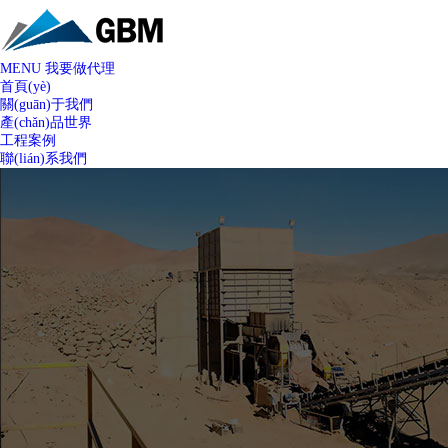
MENU
我要做代理
首頁(yè)
關(guān)于我們
產(chǎn)品世界
工程案例
聯(lián)系我們