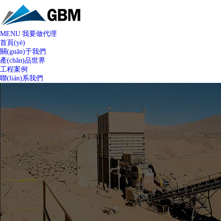
MENU
我要做代理
首頁(yè)
關(guān)于我們
產(chǎn)品世界
工程案例
聯(lián)系我們