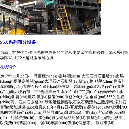
S5X系列筛分设备
为满足客户生产作业过程中更高的性能和更复杂的应用条件，S5X系列振
动筛采用了SV超能激振器心脏
在线询价
2017年11月23日-一呼百應(yīng)()嘉峪關(guān)大理石碎石批發(fā)市場
(chǎng),提供嘉峪關(guān)大理石碎石批發(fā)價(jià)格,精準(zhǔn)豐富的
嘉峪關(guān)大理石碎石產(chǎn)品信息、嘉峪關(guān)大理石碎石供應
(yīng)商大理石加工***合理碎石生產(chǎn)線***,買(mǎi)石頭破碎生產
(chǎn)線,質(zhì)量好,價(jià)格優(yōu)服務(wù)到位,全國(guó)***的生產
(chǎn)商。石灰石激發(fā)礦渣活性摘要以石灰石礦渣為主體原料,添加石
膏和鋼渣,通過(guò)粉磨2015年4月12日-百度愛(ài)采購(gòu)為您找到793
條的大理石碎石產(chǎn)品的詳細(xì)參數(shù)、實(shí)時(shí)報(bào)價
(jià)、行情走勢(shì)、優(yōu)質(zhì)商品批發(fā)/供應(yīng)信息,您還可
以免費(fèi)查詢(xún)、發(fā)布詢(xún)價(jià)信息等。 歡迎來(lái)