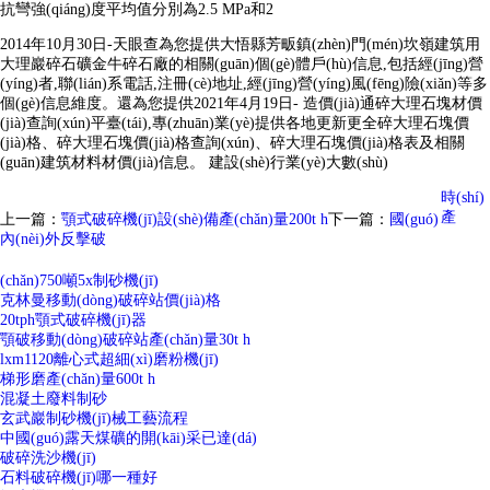
抗彎強(qiáng)度平均值分別為2.5 MPa和2
2014年10月30日-天眼查為您提供大悟縣芳畈鎮(zhèn)門(mén)坎嶺建筑用
大理巖碎石礦金牛碎石廠的相關(guān)個(gè)體戶(hù)信息,包括經(jīng)營
(yíng)者,聯(lián)系電話,注冊(cè)地址,經(jīng)營(yíng)風(fēng)險(xiǎn)等多
個(gè)信息維度。還為您提供2021年4月19日- 造價(jià)通碎大理石塊材價
(jià)查詢(xún)平臺(tái),專(zhuān)業(yè)提供各地更新更全碎大理石塊價
(jià)格、碎大理石塊價(jià)格查詢(xún)、碎大理石塊價(jià)格表及相關
(guān)建筑材料材價(jià)信息。 建設(shè)行業(yè)大數(shù)
時(shí)
產
上一篇：
顎式破碎機(jī)設(shè)備產(chǎn)量200t h
下一篇：
國(guó)
內(nèi)外反擊破
(chǎn)750噸5x制砂機(jī)
克林曼移動(dòng)破碎站價(jià)格
20tph顎式破碎機(jī)器
顎破移動(dòng)破碎站產(chǎn)量30t h
lxm1120離心式超細(xì)磨粉機(jī)
梯形磨產(chǎn)量600t h
混凝土廢料制砂
玄武巖制砂機(jī)械工藝流程
中國(guó)露天煤礦的開(kāi)采已達(dá)
破碎洗沙機(jī)
石料破碎機(jī)哪一種好