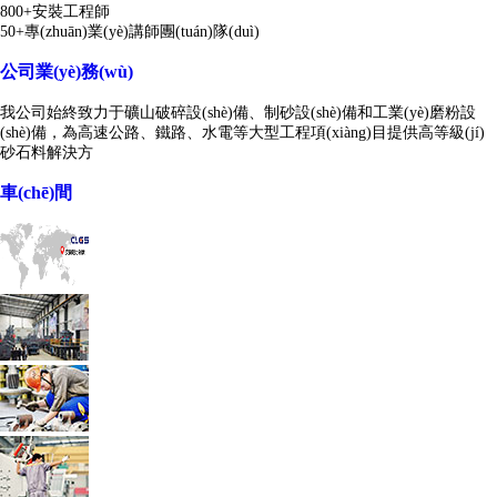
800+安裝工程師
50+專(zhuān)業(yè)講師團(tuán)隊(duì)
公司業(yè)務(wù)
我公司始終致力于礦山破碎設(shè)備、制砂設(shè)備和工業(yè)磨粉設
(shè)備，為高速公路、鐵路、水電等大型工程項(xiàng)目提供高等級(jí)
砂石料解決方
車(chē)間