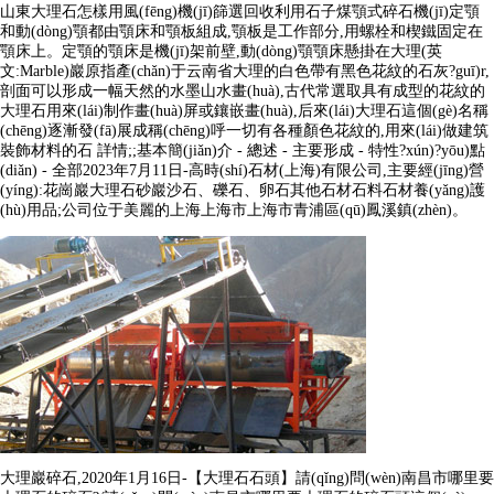
山東大理石怎樣用風(fēng)機(jī)篩選回收利用石子煤顎式碎石機(jī)定顎
和動(dòng)顎都由顎床和顎板組成,顎板是工作部分,用螺栓和楔鐵固定在
顎床上。定顎的顎床是機(jī)架前壁,動(dòng)顎顎床懸掛在大理(英
文:Marble)巖原指產(chǎn)于云南省大理的白色帶有黑色花紋的石灰?guī)r,
剖面可以形成一幅天然的水墨山水畫(huà),古代常選取具有成型的花紋的
大理石用來(lái)制作畫(huà)屏或鑲嵌畫(huà),后來(lái)大理石這個(gè)名稱
(chēng)逐漸發(fā)展成稱(chēng)呼一切有各種顏色花紋的,用來(lái)做建筑
裝飾材料的石 詳情;;基本簡(jiǎn)介 - 總述 - 主要形成 - 特性?xún)?yōu)點
(diǎn) - 全部2023年7月11日-高時(shí)石材(上海)有限公司,主要經(jīng)營
(yíng):花崗巖大理石砂巖沙石、礫石、卵石其他石材石料石材養(yǎng)護
(hù)用品;公司位于美麗的上海上海市上海市青浦區(qū)鳳溪鎮(zhèn)。
大理巖碎石,2020年1月16日-【大理石石頭】請(qǐng)問(wèn)南昌市哪里要