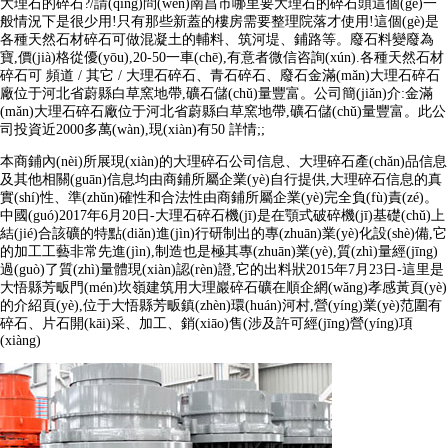
大理石的碎石?/請(qǐng)問(wèn)南昌市哪里要大理石的碎石頭這個(gè)一
般情況下是很少用!只有那些新蓋的樓房需要整理院落才使用!這個(gè)是
各種天然石材碎石可做混凝土的輔料、筑河堤、鋪路等。廢石料變廢為
寶,價(jià)格從優(yōu),20-50一車(chē),有意者微信咨詢(xún).各種天然石材
碎石可 頻道 / 其它 / 大理石碎石、青石碎石、廢石金滿(mǎn)大理石碎石
廠位于河北省蔚縣白草窯地帶,礦石儲(chǔ)量豐富。公司簡(jiǎn)介:金滿
(mǎn)大理石碎石廠位于河北省蔚縣白草窯地帶,礦石儲(chǔ)量豐富。此公
司投資近2000多萬(wàn),現(xiàn)有50 詳情;;
本商鋪內(nèi)所展現(xiàn)的大理碎石公司信息、大理碎石產(chǎn)品信息
及其他相關(guān)信息均由商鋪所屬企業(yè)自行提供,大理碎石信息的真
實(shí)性、準(zhǔn)確性和合法性由商鋪所屬企業(yè)完全負(fù)責(zé)。
中國(guó)2017年6月20日-大理石碎石機(jī)是在顎式破碎機(jī)基礎(chǔ)上
結(jié)合該礦的特點(diǎn)進(jìn)行研制出的專(zhuān)業(yè)化設(shè)備,它
的加工工藝非常先進(jìn),制造也是極其專(zhuān)業(yè),質(zhì)量經(jīng)
過(guò)了質(zhì)量體現(xiàn)認(rèn)證,它的出料狀2015年7月23日-這里是
大悟縣芳畈門(mén)坎嶺建筑用大理巖碎石礦在順企網(wǎng)孝感黃頁(yè)
的介紹頁(yè),位于大悟縣芳畈鎮(zhèn)環(huán)河村,營(yíng)業(yè)范圍有
碎石、片石開(kāi)采、加工、銷(xiāo)售(涉及許可經(jīng)營(yíng)項
(xiàng)