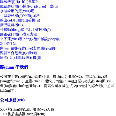
輥磨機(jī)產(chǎn)量520t h
鐵鈷磨粉機(jī)械多少錢(qián)一臺(tái)
水渣粉磨的應(yīng)用
小型磨粉機(jī)的價(jià)格
礦山csd315圓錐破碎機(jī)
廣漢破碎機(jī)
可移動(dòng)式混泥土破碎機(jī)
圓錐破碎機(jī)表示方法
上下運(yùn)動(dòng)機(jī)械設(shè)備、
240攪拌站
內(nèi)蒙哪有賣(mài)玄武巖碎石的
深圳市合翔機(jī)械制造
膨潤(rùn)土歐版破石機(jī)
關(guān)于我們
公司在企業(yè)內(nèi)部將科研、技術(shù)服務(wù)、市場(chǎng)營
(yíng)銷(xiāo)、生產(chǎn)一體化，增強(qiáng)企業(yè)技術(shù)開(kāi)
發(fā)與創(chuàng)新能力，提高公司在國(guó)內(nèi)外的綜合競(jìng)爭
(zhēng)力。
公司服務(wù)
500+營(yíng)銷(xiāo)服務(wù)人員
100+售后走訪團(tuán)隊(duì)