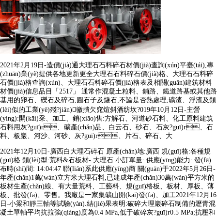
2021年2月19日-造價(jià)通大理石石料碎石材價(jià)查詢(xún)平臺(tái),專
(zhuān)業(yè)提供各地更新更全大理石石料碎石價(jià)格、大理石石料碎
石價(jià)格查詢(xún)、大理石石料碎石價(jià)格表及相關(guān)建筑材料
材價(jià)信息品目「2517」 通常作混凝土粒料、鋪路、鐵道路基或其他路
基用的卵石、礫石及碎石,圓石子及燧石,不論是否熱處理;礦渣、浮渣及類
(lèi)似的工業(yè)殘?jiān)徽撌欠窕煊斜酒纺坎?019年10月12日-主營
(yíng):開(kāi)采、加工、銷(xiāo)售:方解石、河道砂石料、化工原料建筑
石料用灰?guī)r、礦產(chǎn)品、白云石、砂石、石灰?guī)r、石
料、板巖、河沙、河砂、灰?guī)r、片石、碎石、大
2021年12月10日-廣西白大理石碎石 原產(chǎn)地:廣西 規(guī)格:各種規
(guī)格 類(lèi)型:荒料&石板材- 大理石 小訂單量: 供應(yīng)能力: 發(fā)
布時(shí)間: 14:04:47 聯(lián)系此供應(yīng)商 關(guān)于2022年5月26日-
年產(chǎn)1萬(wàn)立方米大理石料,已建成年產(chǎn)30萬(wàn)平方米的
板材生產(chǎn)線、有大量荒料、工藝料、規(guī)格板、板材、厚板、薄
板、批發(fā)、零售。我廠是一家集礦山開(kāi)發(fā)、加工2021年12月16
日-小梁和靜三軸等試驗(yàn).結(jié)果表明:破碎大理巖碎石制備的瀝青混
凝土單軸平均抗拉強(qiáng)度為0.4 MPa,低于破碎灰?guī)r0.5 MPa;抗壓和