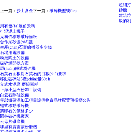
超細打
砂機
上一篇：
沙土含金
下一篇：
破碎機型號ftep
建筑垃
圾的利
用有發(fā)展前景嗎
打混泥土機子
克虜伯移動破碎齒板
合作采砂協(xié)議
生產(chǎn)石膏線機器多少錢
石場用電設備
粉磨陶土的設備
破碎錘開挖方案
環(huán)錘式粉碎機
石英石面板對石英石的目數(shù)要求
移動破碎站5產(chǎn)量60t h
立式水泥磨 磨輥噸耗
上海小型石粉加工設備
白云石除硅設備
霍邱鐵礦深加工項目設備物資品牌配置預招標公告
鱷式移動破碎機
鵝卵石的價格多少
園林破碎機廠家
云母片碾磨機
哪里有賣雷蒙粉磨機