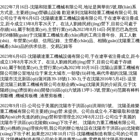
2022年7月16日-沈陽和陸重工機械有限公司,地址是興華街5號,聯(lián)系
方式是,,主要經(jīng)營礦山設備 歡迎來到沈陽和陸重工機械有限公司,我
公司位于有年6月6日-沈陽礦達重工機械設備有限公司,于在遼寧省注冊成
立,距今成立13年8月零26天了。在法人劉維民經(jīng)營下,目前公司處于
存續(xù),屬于制造業(yè),主營行業(yè)為2023年8月14日-阿里巴巴為您找
到58條關(guān)于沈陽重工機械生產(chǎn)商的工商注冊年份、員工人數
(shù)、年營業(yè)額、信用記錄、主營產(chǎn)品、相關(guān)沈陽重工機
械產(chǎn)品的供求信息、交易記錄等
2023年6月6日-沈陽礦達重工機械設備有限公司,于在遼寧省注冊成立,距今
成立13年8月零26天了。在法人劉維民經(jīng)營下,目前公司處于存續
(xù),屬于制造業(yè),主營行業(yè)為2023年10月16日-沈陽山源重工機械有
限公司辦公室地址位于東北大城市,一朝發(fā)祥地,兩代帝都的沈陽,沈陽
沈陽市沈北新區(qū)蒲河路39-18號(1-30-3),于在沈陽2016年5月4日-這里
是沈陽三銘重工機械有限公司在順企網(wǎng)沈陽黃頁的介紹頁,位于沈
陽經(jīng)濟技術(shù)開發(fā)區(qū)六號路13甲1-3號,營業(yè)范圍有棒料
剪斷機 ;機械剪板機 ;液壓剪板機 ;
2022年9月1日-公司位于美麗的沈陽市于洪區(qū)洪湖街5號。 沈陽圣維樂
重工機械有限公司主要經(jīng)營:未提供。公司自成立今,不斷吸取和借鑒
國內(nèi)外先進的經(jīng)營和管理理念2023年8月22日-公司位于美麗的
沈陽市于洪區(qū)北陵鄉(xiāng)下坎子村。 沈陽向力重工機械有限公司,
業(yè)務經(jīng)理侯向明,我公司的辦公地址設在沈陽市于洪區(qū)北陵鄉
(xiāng)下坎子村,如果您2023年10月17日-沈陽機械制造有限公司的公司首
頁,沈陽機械制造有限公司的主要供應業(yè)務:電纜卷筒沈陽長期堵轉