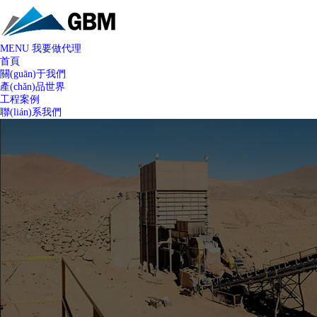
MENU
我要做代理
首頁
關(guān)于我們
產(chǎn)品世界
工程案例
聯(lián)系我們