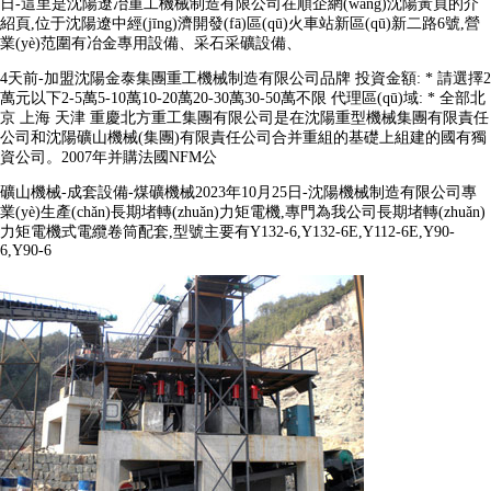
日-這里是沈陽遼冶重工機械制造有限公司在順企網(wǎng)沈陽黃頁的介
紹頁,位于沈陽遼中經(jīng)濟開發(fā)區(qū)火車站新區(qū)新二路6號,營
業(yè)范圍有冶金專用設備、采石采礦設備、
4天前-加盟沈陽金泰集團重工機械制造有限公司品牌 投資金額: * 請選擇2
萬元以下2-5萬5-10萬10-20萬20-30萬30-50萬不限 代理區(qū)域: * 全部北
京 上海 天津 重慶北方重工集團有限公司是在沈陽重型機械集團有限責任
公司和沈陽礦山機械(集團)有限責任公司合并重組的基礎上組建的國有獨
資公司。2007年并購法國NFM公
礦山機械-成套設備-煤礦機械2023年10月25日-沈陽機械制造有限公司專
業(yè)生產(chǎn)長期堵轉(zhuǎn)力矩電機,專門為我公司長期堵轉(zhuǎn)
力矩電機式電纜卷筒配套,型號主要有Y132-6,Y132-6E,Y112-6E,Y90-
6,Y90-6