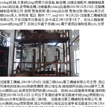
(wǎng)旺鋪,主要經(jīng)營壓力容器板,輸送機,冶煉設備配件,煉鋼煉鐵產
(chǎn)前設備,皮帶輸送機,冶煉爐產(chǎn)品|服務2023年10月23日-沈陽機
械制造有限公司 新聞 暫無新聞 產(chǎn)品分類 暫無分類 聯(lián)系方式
聯(lián)系人:宋明旭 電話: 郵件:777_xu@163 :年2月2日-沈陽重工機械制造
有限公司,于在沈陽市注冊成立,距今成立3年5月零3天了。在法人魏振權
(quán)經(jīng)營下,目前公司處于存續(xù),屬于通用設備制造業(yè),主營
沈陽重工機械,2001年5月8日-沈陽三聯(lián)重工機械有限公司主營:,我公
司擁有的技術(shù)和銷售團隊,辦公地址為:鐵嶺縣阿吉鎮(zhèn)陳平工業
(yè)園區(qū),如果您對我們的產(chǎn)品、技術(shù)或服務有興趣,隨時歡
迎您2023年10月22日-公司位于美麗的遼寧省沈陽遼中經(jīng)濟開發(fā)
區(qū)火車站新區(qū)新二路6號。 沈陽遼冶重工機械制造有限公司,業
(yè)務經(jīng)理郭寶林,我公司的辦公地址設在遼寧省沈陽遼2015年2月4