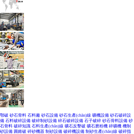
鄂破
砂石骨料
石料廠
砂石設備
砂石生產(chǎn)線
礦機設備
砂石破碎設
備
石料破碎設備
破碎制砂設備
碎石破碎設備
石子破碎
砂石骨料設備
砂
石骨料
破碎知識
石料生產(chǎn)線
礦石反擊破
礦石磨粉機
碎礦機
機制
砂設備
圓錐破
碎砂機器
制砂設備
破碎機設備
制砂生產(chǎn)線
破碎指