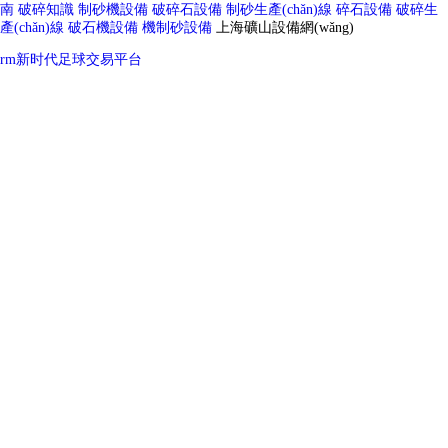
南
破碎知識
制砂機設備
破碎石設備
制砂生產(chǎn)線
碎石設備
破碎生
產(chǎn)線
破石機設備
機制砂設備
上海礦山設備網(wǎng)
rm新时代足球交易平台