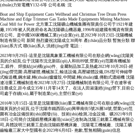
(zhuǎn)力矩電機Y132-6等 公司名稱: 沈
Boat and Ship Equipment Casts Wellhead and Christmas Tree Drum Press
Machine and Edge Trimmer Gas Tanks Made Equipments Mining Machines
Coal Mill for Power 北方重工沈陽礦山機械集團有限責任公司于1921年建
廠,1953年被人民政府命名為沈陽礦山機器廠,1996年組建國有獨資有限責
任公司。是中國500家機械工業(yè)企業(yè),是2023年10月23日-沈陽機械
制造有限公司 新聞 熱烈慶祝沈陽成立30周年 產(chǎn)品分類 暫無分類 聯
(lián)系方式 聯(lián)系人:洪經(jīng)理 電話: :
2023年9月29日-這里是沈陽萬象重工機械有限公司在順企網(wǎng)沈陽黃
頁的介紹頁,位于沈陽市沈北新區(qū)人和街89號,營業(yè)范圍有機械加
工,鍛件、焊接結(jié)構(gòu)件、金屬制品加工及熱處2023年10月20日-經
(jīng)營范圍:高壓罐體,機械加工,輸送設備,高壓罐體設備,DSJ型可伸縮帶
式輸送機,鋼水罐,轉(zhuǎn)爐爐殼,中間罐,轉(zhuǎn)爐,傳動式濃縮機 沈陽
遼冶重工機械制造有2023年3月27日-沈陽機械制造有限公司,于在遼寧省
注冊成立,距今成立35年11月零14天了。在法人田淑蓮經(jīng)營下,目前公
司處于存續(xù),屬于制造業(yè),主營行業(yè)
2016年3月15日-這里是沈陽重聯(lián)重工機械有限公司在順企網(wǎng)沈
陽黃頁的介紹頁,位于沈陽市鐵西區(qū)興華南街5號26層34號,營業(yè)范
圍有冶金設備技術(shù)開發(fā)、技術(shù)檢測,冶金設備、礦2021年9月
18日-公司簡介沈陽鍛壓機床廠現(xiàn)已改制為沈陽三銘重工機械有限公
司,具體說明三銘重工是由沈陽鍛壓機床廠、沈陽電工機械廠、沈陽工礦
齒輪廠三家大中型國有企2023年6月8日- 抱歉,暫無相關(guān)信息