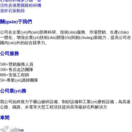
石場粉碎機多少錢一臺
活性炭液壓圓錐粉碎機
道砟石振動篩
關(guān)于我們
公司在企業(yè)內(nèi)部將科研、技術(shù)服務、市場營銷、生產(chǎn)
一體化，增強企業(yè)技術(shù)開發(fā)與創(chuàng)新能力，提高公司在
國內(nèi)外的綜合競爭力。
公司服務
500+營銷服務人員
100+售后走訪團隊
800+安裝工程師
50+專業(yè)講師團隊
公司業(yè)務
我公司始終致力于礦山破碎設備、制砂設備和工業(yè)磨粉設備，為高速
公路、鐵路、水電等大型工程項目提供高等級砂石料解決方
車間