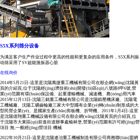
S5X系列筛分设备
为满足客户生产作业过程中更高的性能和更复杂的应用条件，S5X系列振
动筛采用了SV超能激振器心脏
在线询价
2014年5月21日-這里是沈陽萬捷重工機械有限公司在順企網(wǎng)沈陽黃
頁的介紹頁,位于沈陽經(jīng)濟技術(shù)開發(fā)區(qū)八號路8甲6號,營
業(yè)范圍有環(huán)保設備、起重運輸機械、減速機、農(nóng)用汽車
2015年12月13日-沈陽三銘重工機械有限公司是沈陽鍛壓機床廠、沈陽電
工機械廠、沈陽工礦齒輪廠三家大中型國有企業(yè)轉(zhuǎn)制形成的大
型民營企業(yè)。是國家生產(chǎn)剪板機、折彎機、2011年1月4日-這里
是沈陽億翔重工機械設備有限公司在順企網(wǎng)沈陽黃頁的介紹頁,位
于沈陽市大東區(qū)前進街道辦事處榆林堡,營業(yè)范圍有許可經(jīng)營
項目:無;一般經(jīng)營項目:機械
2022年10月21日-這里是沈陽遼冶重工機械制造有限公司商務聯(lián)盟網