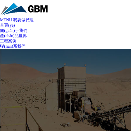
MENU
我要做代理
首頁(yè)
關(guān)于我們
產(chǎn)品世界
工程案例
聯(lián)系我們