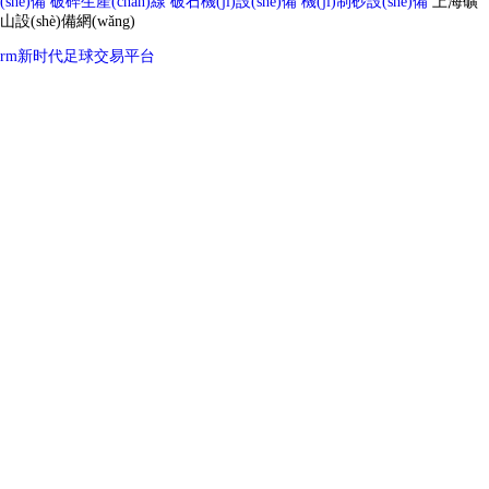
(shè)備
破碎生產(chǎn)線
破石機(jī)設(shè)備
機(jī)制砂設(shè)備
上海礦
山設(shè)備網(wǎng)
rm新时代足球交易平台