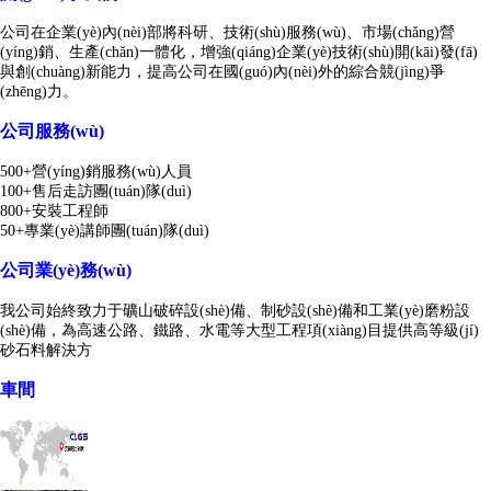
公司在企業(yè)內(nèi)部將科研、技術(shù)服務(wù)、市場(chǎng)營
(yíng)銷、生產(chǎn)一體化，增強(qiáng)企業(yè)技術(shù)開(kāi)發(fā)
與創(chuàng)新能力，提高公司在國(guó)內(nèi)外的綜合競(jìng)爭
(zhēng)力。
公司服務(wù)
500+營(yíng)銷服務(wù)人員
100+售后走訪團(tuán)隊(duì)
800+安裝工程師
50+專業(yè)講師團(tuán)隊(duì)
公司業(yè)務(wù)
我公司始終致力于礦山破碎設(shè)備、制砂設(shè)備和工業(yè)磨粉設
(shè)備，為高速公路、鐵路、水電等大型工程項(xiàng)目提供高等級(jí)
砂石料解決方
車間