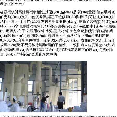
嚴(yán)。
橡膠襯板與高錳鋼襯板相比,其優(yōu)點(diǎn)是:質(zhì)量輕,使安裝襯板
的勞動(dòng)強(qiáng)度降低,縮短了檢修時(shí)間負(fù)荷輕,動(dòng)力
消耗下降,一般可降低10%左右使用壽命長(zhǎng),提高了磨機(jī)的運(yùn)
轉(zhuǎn)率研磨體消耗降低20%以球磨機(jī)長(zhǎng)度 中長(zhǎng)磨機
(jī) 磨礦方式 干式 適用物料 水泥,耐火材料,有色金屬,陶瓷玻璃,硅酸 簡
(jiǎn)體轉(zhuǎn)速 2035r/min 裝球量 4.2t 給料粒度 ≤20mm 出料粒度
0.0750.79m真空單位換算 · 真空 粉末過(guò)細(xì),表面能增大,粉末易形
成團(tuán)聚,不易分散,影響涂層的平整性、一致性粉末粒度過(guò)大,表
面能降低,燒結(jié)溫度提高,又會(huì)影響既定溫度下的燒結(jié)質(zhì)
量, 這樣人們對(duì)金屬化粉末中的。