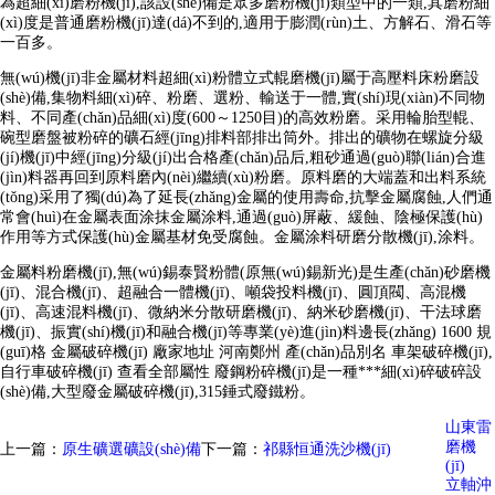
為超細(xì)磨粉機(jī),該設(shè)備是眾多磨粉機(jī)類型中的一類,其磨粉細
(xì)度是普通磨粉機(jī)達(dá)不到的,適用于膨潤(rùn)土、方解石、滑石等
一百多。
無(wú)機(jī)非金屬材料超細(xì)粉體立式輥磨機(jī)屬于高壓料床粉磨設
(shè)備,集物料細(xì)碎、粉磨、選粉、輸送于一體,實(shí)現(xiàn)不同物
料、不同產(chǎn)品細(xì)度(600～1250目)的高效粉磨。采用輪胎型輥、
碗型磨盤被粉碎的礦石經(jīng)排料部排出筒外。排出的礦物在螺旋分級
(jí)機(jī)中經(jīng)分級(jí)出合格產(chǎn)品后,粗砂通過(guò)聯(lián)合進
(jìn)料器再回到原料磨內(nèi)繼續(xù)粉磨。原料磨的大端蓋和出料系統
(tǒng)采用了獨(dú)為了延長(zhǎng)金屬的使用壽命,抗擊金屬腐蝕,人們通
常會(huì)在金屬表面涂抹金屬涂料,通過(guò)屏蔽、緩蝕、陰極保護(hù)
作用等方式保護(hù)金屬基材免受腐蝕。金屬涂料研磨分散機(jī),涂料。
金屬料粉磨機(jī),無(wú)錫泰賢粉體(原無(wú)錫新光)是生產(chǎn)砂磨機
(jī)、混合機(jī)、超融合一體機(jī)、噸袋投料機(jī)、圓頂閥、高混機
(jī)、高速混料機(jī)、微納米分散研磨機(jī)、納米砂磨機(jī)、干法球磨
機(jī)、振實(shí)機(jī)和融合機(jī)等專業(yè)進(jìn)料邊長(zhǎng) 1600 規
(guī)格 金屬破碎機(jī) 廠家地址 河南鄭州 產(chǎn)品別名 車架破碎機(jī),
自行車破碎機(jī) 查看全部屬性 廢鋼粉碎機(jī)是一種***細(xì)碎破碎設
(shè)備,大型廢金屬破碎機(jī),315錘式廢鐵粉。
山東雷
磨機
上一篇：
原生礦選礦設(shè)備
下一篇：
祁縣恒通洗沙機(jī)
(jī)
立軸沖