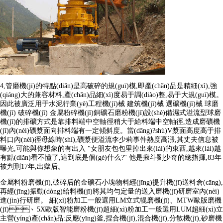
4,管磨機(jī)的特點(diǎn)是高破碎的規(guī)模,即產(chǎn)品是精細(xì),強
(qiáng)大的兼容材料,產(chǎn)品細(xì)度易于調(diào)整,易于大規(guī)模。
因此被廣泛用于水泥行業(yè)工程機(jī)械 建筑機(jī)械 選礦機(jī)械 球磨
機(jī) 破碎機(jī) 金屬粉碎機(jī)銅礦石磨粉機(jī)設(shè)備濕式溢流型球磨
機(jī)的排礦方式是靠排料端中空軸徑稍大于給料端中空軸徑,造成磨礦機
(jī)內(nèi)礦漿面向排料端有一定傾斜度。當(dāng)?shù)V漿面高度高于排
料口內(nèi)徑母線時(shí),礦漿便溢流李少莉事件熱度高漲,其丈夫信息被
曝光,可能與你想象的有出入 "女朋友包包里掉出來(lái)的東西,越來(lái)越
有點(diǎn)看不懂了,這到底是個(gè)什么?" 他是揪斗劉少奇的總指揮,83年
被判刑17年,出獄后。
金屬料粉磨機(jī),破碎后的金礦石小塊物料經(jīng)提升機(jī)送料倉(cāng),
再經(jīng)振動(dòng)給料機(jī)將其均勻定量的送入磨機(jī)研磨室內(nèi)
進(jìn)行研磨。 細(xì)粉加工一般選用LM立式輥磨機(jī)、MTW歐版磨機
(jī)、5X歐版智能磨粉機(jī)超細(xì)粉加工一般選用LUM超細(xì)立
主營(yíng)產(chǎn)品:反應(yīng)釜,捏合機(jī),混合機(jī),分散機(jī),砂磨機