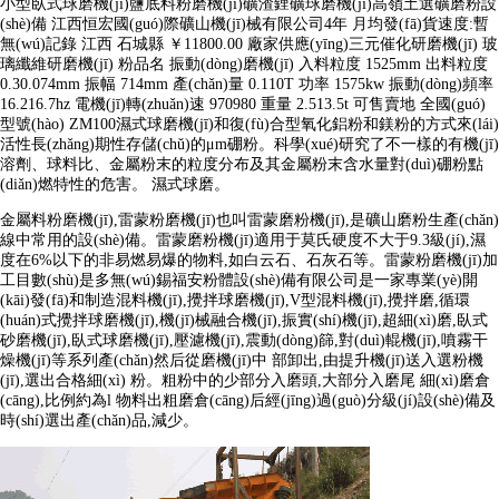
小型臥式球磨機(jī)鹽底料粉磨機(jī)礦渣鋰礦球磨機(jī)高嶺土選礦磨粉設
(shè)備 江西恒宏國(guó)際礦山機(jī)械有限公司4年 月均發(fā)貨速度:暫
無(wú)記錄 江西 石城縣 ￥11800.00 廠家供應(yīng)三元催化研磨機(jī) 玻
璃纖維研磨機(jī) 粉品名 振動(dòng)磨機(jī) 入料粒度 1525mm 出料粒度
0.30.074mm 振幅 714mm 產(chǎn)量 0.110T 功率 1575kw 振動(dòng)頻率
16.216.7hz 電機(jī)轉(zhuǎn)速 970980 重量 2.513.5t 可售賣地 全國(guó)
型號(hào) ZM100濕式球磨機(jī)和復(fù)合型氧化鋁粉和鎂粉的方式來(lái)
活性長(zhǎng)期性存儲(chǔ)的μm硼粉。科學(xué)研究了不一樣的有機(jī)
溶劑、球料比、金屬粉末的粒度分布及其金屬粉末含水量對(duì)硼粉點
(diǎn)燃特性的危害。 濕式球磨。
金屬料粉磨機(jī),雷蒙粉磨機(jī)也叫雷蒙磨粉機(jī),是礦山磨粉生產(chǎn)
線中常用的設(shè)備。雷蒙磨粉機(jī)適用于莫氏硬度不大于9.3級(jí),濕
度在6%以下的非易燃易爆的物料,如白云石、石灰石等。雷蒙粉磨機(jī)加
工目數(shù)是多無(wú)錫福安粉體設(shè)備有限公司是一家專業(yè)開
(kāi)發(fā)和制造混料機(jī),攪拌球磨機(jī),V型混料機(jī),攪拌磨,循環
(huán)式攪拌球磨機(jī),機(jī)械融合機(jī),振實(shí)機(jī),超細(xì)磨,臥式
砂磨機(jī),臥式球磨機(jī),壓濾機(jī),震動(dòng)篩,對(duì)輥機(jī),噴霧干
燥機(jī)等系列產(chǎn)然后從磨機(jī)中 部卸出,由提升機(jī)送入選粉機
(jī),選出合格細(xì) 粉。粗粉中的少部分入磨頭,大部分入磨尾 細(xì)磨倉
(cāng),比例約為l 物料出粗磨倉(cāng)后經(jīng)過(guò)分級(jí)設(shè)備及
時(shí)選出產(chǎn)品,減少。