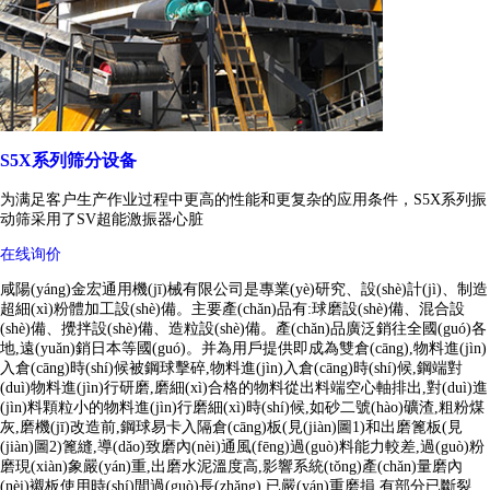
S5X系列筛分设备
为满足客户生产作业过程中更高的性能和更复杂的应用条件，S5X系列振
动筛采用了SV超能激振器心脏
在线询价
咸陽(yáng)金宏通用機(jī)械有限公司是專業(yè)研究、設(shè)計(jì)、制造
超細(xì)粉體加工設(shè)備。主要產(chǎn)品有:球磨設(shè)備、混合設
(shè)備、攪拌設(shè)備、造粒設(shè)備。產(chǎn)品廣泛銷往全國(guó)各
地,遠(yuǎn)銷日本等國(guó)。并為用戶提供即成為雙倉(cāng),物料進(jìn)
入倉(cāng)時(shí)候被鋼球擊碎,物料進(jìn)入倉(cāng)時(shí)候,鋼端對
(duì)物料進(jìn)行研磨,磨細(xì)合格的物料從出料端空心軸排出,對(duì)進
(jìn)料顆粒小的物料進(jìn)行磨細(xì)時(shí)候,如砂二號(hào)礦渣,粗粉煤
灰,磨機(jī)改造前,鋼球易卡入隔倉(cāng)板(見(jiàn)圖1)和出磨篦板(見
(jiàn)圖2)篦縫,導(dǎo)致磨內(nèi)通風(fēng)過(guò)料能力較差,過(guò)粉
磨現(xiàn)象嚴(yán)重,出磨水泥溫度高,影響系統(tǒng)產(chǎn)量磨內
(nèi)襯板使用時(shí)間過(guò)長(zhǎng),已嚴(yán)重磨損,有部分已斷裂,