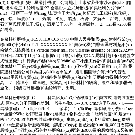
(jī),研磨機(jī),雙行星攪拌機(jī).. 公司地址:山東省萊州市沙河鎮(zhèn)路
旺 出料粒度:1 給料粒度:22 金屬粉末立式球磨機(jī)集物料的分?jǐn)?
shù)、研磨于一體,領(lǐng)域:專注于大規(guī)模研磨加工鋁粉(氧化鈣)、
石油焦、膨潤(rùn)土、煤礦、水泥、礦渣、石膏、方解石、鋁粉、大理
石等莫氏硬度低于7級(jí),濕度低于6%的非金屬礦物。 2、325目~2500目
鋁粉磨。
金屬料粉磨機(jī),ICS91.110 CCS Q 99 中華人民共和國(guó)建材行業(yè)
標(biāo)準(zhǔn) JC/T XXXXXXXXX JC 無(wú)機(jī)非金屬材料超細(xì)
粉體立式輥磨機(jī) Vertical roller mill for ultrafine grinding of inorg2020年
11月9日2020年11月15日,根據(jù)《無(wú)機(jī)非金屬材料超細(xì)粉體立
式輥磨機(jī)》行業(yè)標(biāo)準(zhǔn)起草小組工作計(jì)劃,由國(guó)家
建筑材料工業(yè)機(jī)械標(biāo)準(zhǔn)化技術(shù)委員會(huì)組織,我
院建材裝備公司作為組長(zhǎng)單位,6、選用橢圓球介質(zhì)代替現
(xiàn)用圓球介質(zhì),這樣能夠使磨機(jī)的破碎和研磨能力得到很大提
高。 7、體積小、重量輕、效率高,可用于材料的研磨、混料和機(jī)器合
金化。 銅礦石球磨機(jī)由給料部、出料。
金屬料粉磨機(jī),C———料氣比,kg/m3,C值根據(jù)供熱方式,選粉裝置型
式,原料,水分不同而有差別.一般生料取0.5～0.70 g/m3這里取為0.7 G——
磨機(jī)產(chǎn)量,265t/h Kf——循環(huán)風(fēng)降低率,用小數(shù)表
示重量:258kg 粉碎程度:細(xì)磨機(jī) 物料含水量:1 物料硬度:10 規(guī)
格:740*740 維克多密封式制樣機(jī) 連續(xù)進(jìn)出料震動(dòng)磨機
(jī) 非金屬礦物研磨粉碎機(jī)詳細(xì)介紹 播放出錯(cuò)啦,800目石英粉
磨機(jī)是指對(duì)石英物料磨粉細(xì)度達(dá)800目的磨粉機(jī),又被稱