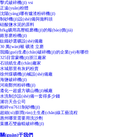
擊式破碎機(jī) vsi
正遠(yuǎn)粉體
沈陽(yáng)哪有爐渣粉碎機(jī)
制砂機(jī)設(shè)備與拋料頭
硅酸鹽水泥的原料
hfkg礦用高壓輥磨機(jī)的報(bào)價(jià)
錐形磨粉機(jī)
鈦鐵砂選礦設(shè)備廠
30 萬(wàn)噸 礦渣 立磨
我國(guó)生產(chǎn)破碎機(jī)的企業(yè)有哪些
325目雷蒙機(jī)浙江廠家
石頭紙生產(chǎn)廠家
水城那里有灰鈣粉賣
徐州煤礦機(jī)械設(shè)備廠
海鹽破碎機(jī)
河南鄭州粉碎機(jī)
遵化一超盛方礦山機(jī)械廠
水洗制沙設(shè)備一套得多少錢
濰坊天合公司
粗碎vsi7611制砂機(jī)
超細(xì)膨潤(rùn)土生產(chǎn)線工藝流程
惠州哪里需要用洗沙劑
葉臘石雙齒輥破碎機(jī)
關(guān)于我們