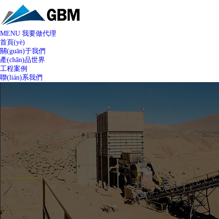
MENU
我要做代理
首頁(yè)
關(guān)于我們
產(chǎn)品世界
工程案例
聯(lián)系我們