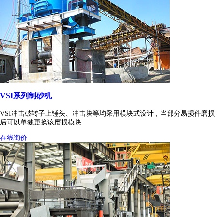
VSI系列制砂机
VSI冲击破转子上锤头、冲击块等均采用模块式设计，当部分易损件磨损
后可以单独更换该磨损模块
在线询价