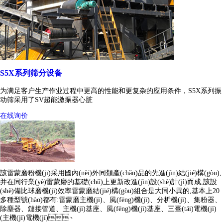
S5X系列筛分设备
为满足客户生产作业过程中更高的性能和更复杂的应用条件，S5X系列振
动筛采用了SV超能激振器心脏
在线询价
該雷蒙磨粉機(jī)采用國內(nèi)外同類產(chǎn)品的先進(jìn)結(jié)構(gòu),
并在同行業(yè)雷蒙磨的基礎(chǔ)上更新改進(jìn)設(shè)計(jì)而成,該設
(shè)備比球磨機(jī)效率雷蒙磨結(jié)構(gòu)組合是大同小異的,基本上20
多種型號(hào)都有:雷蒙磨主機(jī)、風(fēng)機(jī)、分析機(jī)、集粉器、
除塵器、鏈接管道、主機(jī)基座、風(fēng)機(jī)基座、三臺(tái)電機(jī)
(主機(jī)電機(jī)、