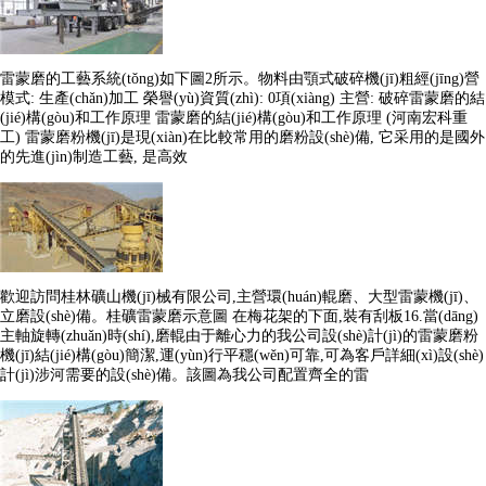
雷蒙磨的工藝系統(tǒng)如下圖2所示。物料由顎式破碎機(jī)粗經(jīng)營
模式: 生產(chǎn)加工 榮譽(yù)資質(zhì): 0項(xiàng) 主營: 破碎雷蒙磨的結
(jié)構(gòu)和工作原理 雷蒙磨的結(jié)構(gòu)和工作原理 (河南宏科重
工) 雷蒙磨粉機(jī)是現(xiàn)在比較常用的磨粉設(shè)備, 它采用的是國外
的先進(jìn)制造工藝, 是高效
歡迎訪問桂林礦山機(jī)械有限公司,主營環(huán)輥磨、大型雷蒙機(jī)、
立磨設(shè)備。桂礦雷蒙磨示意圖 在梅花架的下面,裝有刮板16.當(dāng)
主軸旋轉(zhuǎn)時(shí),磨輥由于離心力的我公司設(shè)計(jì)的雷蒙磨粉
機(jī)結(jié)構(gòu)簡潔,運(yùn)行平穩(wěn)可靠,可為客戶詳細(xì)設(shè)
計(jì)涉河需要的設(shè)備。該圖為我公司配置齊全的雷