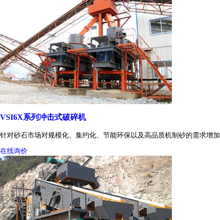
VSI6X系列冲击式破碎机
针对砂石市场对规模化、集约化、节能环保以及高品质机制砂的需求增加
在线询价