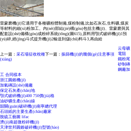
雷蒙磨機(jī)它適用于各種礦粉體制備,煤粉制備,比如石灰石,生料礦,煤炭
等材料的細(xì)粉加工。內(nèi)部結(jié)構(gòu)包括主機(jī)、雷蒙磨與其
配套設(shè)備構(gòu)成粉碎系統(tǒng)(圖615),原料用顎式破碎機(jī)1預
(yù)碎,經(jīng)斗式提升機(jī)2輸送到儲(chǔ)料斗3,再由給
云母礦
電阻
上一篇：
采石場征收稅種
下一篇：
振篩機(jī)的幾個(gè)注意事項
鐵粉尾
(xiàng)
砂制磚
鋼廠加
工 合同樣本
浙江圓錐機(jī)
加氣磚設(shè)備廠
保定石灰產(chǎn)地
顎式破碎機(jī)400 750價(jià)格
油砂礦生產(chǎn)線
韶關(guān)破碎機(jī)南寧總代理
石頭紙的主要生產(chǎn)廠家
脫硫工藝圖 lifac
濟(jì)南超微粉碎機(jī)
天津世邦圓錐破碎機(jī)型號(hào)