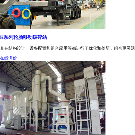
K系列轮胎移动破碎站
其在结构设计、设备配置和组合应用等都进行了优化和创新，组合更灵活
在线询价