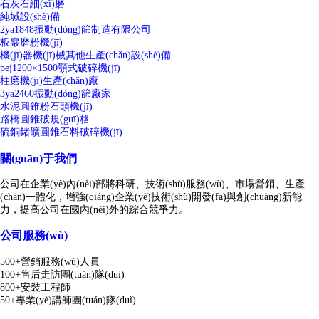
石灰石細(xì)磨
純堿設(shè)備
2ya1848振動(dòng)篩制造有限公司
板巖磨粉機(jī)
機(jī)器機(jī)械其他生產(chǎn)設(shè)備
pej1200×1500顎式破碎機(jī)
柱磨機(jī)生產(chǎn)廠
3ya2460振動(dòng)篩廠家
水泥圓錐粉石頭機(jī)
路橋圓錐破規(guī)格
硫銅鍺礦圓錐石料破碎機(jī)
關(guān)于我們
公司在企業(yè)內(nèi)部將科研、技術(shù)服務(wù)、市場營銷、生產
(chǎn)一體化，增強(qiáng)企業(yè)技術(shù)開發(fā)與創(chuàng)新能
力，提高公司在國內(nèi)外的綜合競爭力。
公司服務(wù)
500+營銷服務(wù)人員
100+售后走訪團(tuán)隊(duì)
800+安裝工程師
50+專業(yè)講師團(tuán)隊(duì)