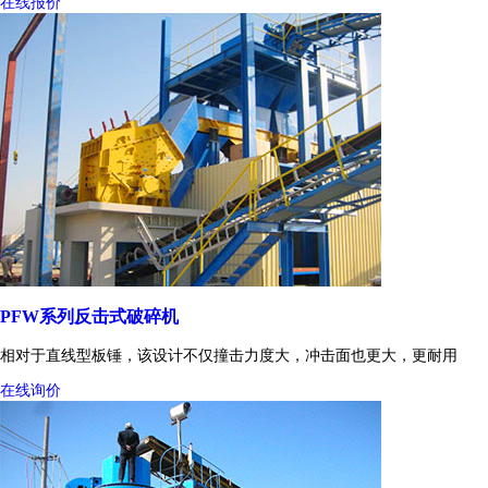
在线报价
PFW系列反击式破碎机
相对于直线型板锤，该设计不仅撞击力度大，冲击面也更大，更耐用
在线询价