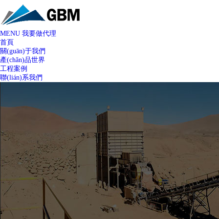
MENU
我要做代理
首頁
關(guān)于我們
產(chǎn)品世界
工程案例
聯(lián)系我們