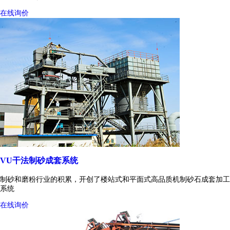
在线询价
VU干法制砂成套系统
制砂和磨粉行业的积累，开创了楼站式和平面式高品质机制砂石成套加工
系统
在线询价