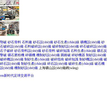
鄂破
砂石骨料
石料廠
砂石設(shè)備
砂石生產(chǎn)線
礦機設(shè)備
砂
石破碎設(shè)備
石料破碎設(shè)備
破碎制砂設(shè)備
碎石破碎設(shè)備
石子破碎
砂石骨料設(shè)備
砂石骨料
破碎知識
石料生產(chǎn)線
礦石反
擊破
礦石磨粉機
碎礦機
機制砂設(shè)備
圓錐破
碎砂機器
制砂設(shè)備
破碎機設(shè)備
制砂生產(chǎn)線
破碎指南
破碎知識
制砂機設(shè)備
破
碎石設(shè)備
制砂生產(chǎn)線
碎石設(shè)備
破碎生產(chǎn)線
破石機
設(shè)備
機制砂設(shè)備
上海礦山設(shè)備網(wǎng)
rm新时代足球交易平台