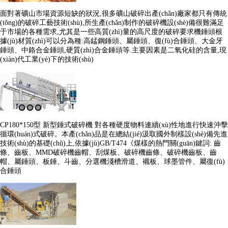
面對著礦山市場資源短缺的狀況,很多礦山破碎出產(chǎn)廠家都只有傳統
(tǒng)的破碎工藝技術(shù),所生產(chǎn)制作的破碎機設(shè)備很難滿足
于市場的各種需求,尤其是一些高質(zhì)量的高尺度的破碎要求機錘頭根
據(jù)材質(zhì)可以分為種:高錳鋼錘頭、屬錘頭、復(fù)合錘頭、大金牙
錘頭、中鉻合金錘頭,硬質(zhì)合金錘頭等.主要因素是二氧化硅的含量,現
(xiàn)代工業(yè)下的技術(shù)
CP180*150型 新型錘式破碎機 對各種硬度物料連續(xù)性地進行快速沖擊
循環(huán)式破碎。本產(chǎn)品是在總結(jié)汲取國外制樣設(shè)備先進
技術(shù)的基礎(chǔ)上,依據(jù)GB/T474《煤樣的熱門關(guān)鍵詞: 齒
條、齒板、MMD破碎機齒帽、刮煤板、破碎機齒條、破碎機齒板、齒
帽、屬錘頭、板錘、斗齒、分選機淺槽滑道、襯板、球墨管件、屬復(fù)
合錘頭