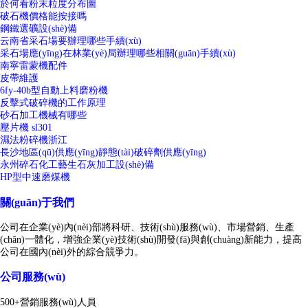
於何看粉末粒度分布圖
破石機價格能按接嗎
鋼鐵選礦設(shè)備
云南省采石場要辦理哪些手續(xù)
采石場應(yīng)在林業(yè)局辦理哪些相關(guān)手續(xù)
南寧雷蒙機配件
皮帶維護
6fy-40b型自動上料磨粉機
反擊式破碎機的工作原理
砂石加工機械有哪些
壓片機 sl301
濕法粉碎機浙江
長沙地區(qū)供應(yīng)靜態(tài)破碎劑供應(yīng)
永州碎石化工藝生石灰加工設(shè)備
HP型中速磨煤機
關(guān)于我們
公司在企業(yè)內(nèi)部將科研、技術(shù)服務(wù)、市場營銷、生產
(chǎn)一體化，增強企業(yè)技術(shù)開發(fā)與創(chuàng)新能力，提高
公司在國內(nèi)外的綜合競爭力。
公司服務(wù)
500+營銷服務(wù)人員