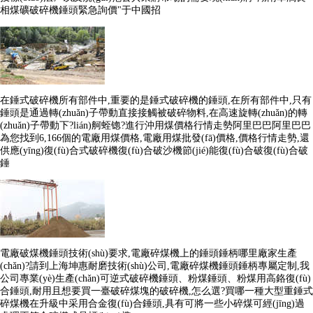
相煤礦破碎機錘頭緊急詢價"于中國招
在錘式破碎機所有部件中,重要的是錘式破碎機的錘頭,在所有部件中,只有
錘頭是通過轉(zhuǎn)子帶動直接接觸被破碎物料,在高速旋轉(zhuǎn)的轉
(zhuǎn)子帶動下?lián)舸蛭锪?進行沖用煤價格行情走勢阿里巴巴阿里巴巴
為您找到6,166個的電廠用煤價格,電廠用煤批發(fā)價格,價格行情走勢,還
供應(yīng)復(fù)合式破碎機復(fù)合破沙機節(jié)能復(fù)合破復(fù)合破
錘
電廠破煤機錘頭技術(shù)要求,電廠碎煤機上的錘頭錘柄哪里廠家生產
(chǎn)?請到上海坤惠耐磨技術(shù)公司,電廠碎煤機錘頭錘柄專屬定制,我
公司專業(yè)生產(chǎn)可逆式破碎機錘頭、粉煤錘頭、粉煤用高鉻復(fù)
合錘頭,耐用且想要買一臺破碎煤塊的破碎機,怎么選?買哪一種大型重錘式
碎煤機在升級中采用合金復(fù)合錘頭,具有可將一些小碎煤可經(jīng)過