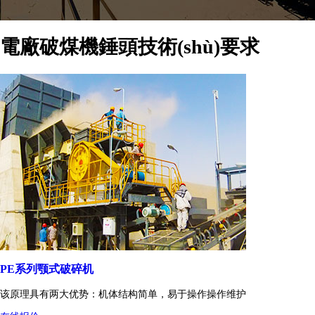
電廠破煤機錘頭技術(shù)要求
PE系列颚式破碎机
该原理具有两大优势：机体结构简单，易于操作操作维护