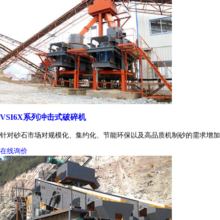
VSI6X系列冲击式破碎机
针对砂石市场对规模化、集约化、节能环保以及高品质机制砂的需求增加
在线询价