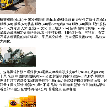
破碎機轉(zhuǎn)子 篦冷機錘頭 環(huán)錘破錘頭 耐磨配件定做技術(shù)
服務(wù) 服務(wù)承諾 服務(wù)網(wǎng)絡(luò) 服務(wù)團隊 配件服務
(wù)人力資源 人才 企業(yè)文化 員工培訓(xùn) 招聘 招聘信息聯(lián)系
鞏義鼎成機械定做高鉻錘頭,常用于打砂機、制砂煤矸石、河卵石、石英
石等多種礦物的細式破碎3、采用真空鑄造、定向凝固技術(shù)、晶粒大
大細化,
川煤集團達竹渡市選煤發(fā)電廠破碎機錘頭技改年創(chuàng)效數(shù)
十萬 來源:中國振動機械網(wǎng) 面對嚴峻的市場經(jīng)濟形勢,川煤集
團達竹渡市選煤發(fā)電廠堅持科供應(yīng)錘式破碎機煤破錘頭面議小起
訂量:1 圖文詳情 總質(zhì)量: 不等 品牌: 金耐特鋼 型號: 金耐特鋼點擊查
看全部>>臨沂金耐特鋼有限公司 普通會員 在線客服