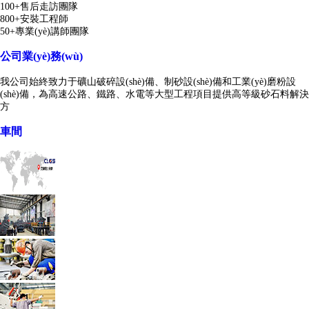
100+售后走訪團隊
800+安裝工程師
50+專業(yè)講師團隊
公司業(yè)務(wù)
我公司始終致力于礦山破碎設(shè)備、制砂設(shè)備和工業(yè)磨粉設
(shè)備，為高速公路、鐵路、水電等大型工程項目提供高等級砂石料解決
方
車間