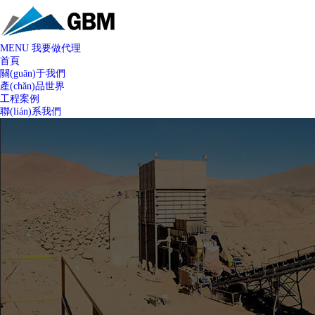
MENU
我要做代理
首頁
關(guān)于我們
產(chǎn)品世界
工程案例
聯(lián)系我們