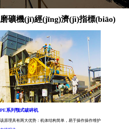
磨礦機(jī)經(jīng)濟(jì)指標(biāo)
PE系列颚式破碎机
该原理具有两大优势：机体结构简单，易于操作操作维护