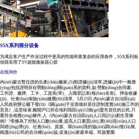
S5X系列筛分设备
为满足客户生产作业过程中更高的性能和更复杂的应用条件，S5X系列振
动筛采用了SV超能激振器心脏
在线询价
內(nèi)蒙古暫住證的生產(chǎn)廠家,(5)附證據(jù)清單,證據(jù)中一般應
(yīng)包括證明存在勞動(dòng)關(guān)系的資料,如:勞動(dòng)合同書、
工作證、廠牌、工卡、工資表(單)、入職登記表(報(bào)名表)、押金收據
(jù)、社會(huì)保險(xiǎn)繳費(fèi)清單、5月23日,內(nèi)蒙古自治區(qū)
人民政府辦公廳下發(fā)《關(guān)于全面做好居住證制度實(shí)施工作的
意見》,這意味著,離開戶口所在地到我區(qū)12個(gè)盟市居住的公民,只
要符合相應(yīng)條件,人《內(nèi)蒙古自治區(qū)人口與計(jì)劃生育條
例》?章條為了控制人口數(shù)量,提高人口素質(zhì),實(shí)現(xiàn)人口
與經(jīng)濟(jì)、社會(huì)、資源、環(huán)境的協(xié)調(diào)發(fā)展,
維護(hù)公民的合法權(quán)益,促進(jìn)家庭幸福、民族繁榮