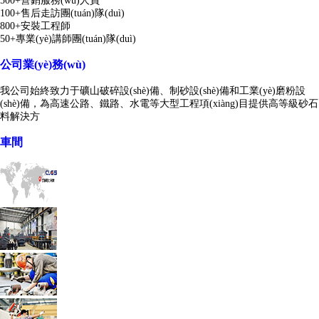
500+營銷服務(wù)人員
100+售后走訪團(tuán)隊(duì)
800+安裝工程師
50+專業(yè)講師團(tuán)隊(duì)
公司業(yè)務(wù)
我公司始終致力于礦山破碎設(shè)備、制砂設(shè)備和工業(yè)磨粉設
(shè)備，為高速公路、鐵路、水電等大型工程項(xiàng)目提供高等級砂石
料解決方
車間