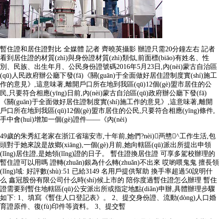
暫住證和居住證對比 全媒體 記者 齊曉英攝影 辦證只需20分鐘左右 記者
看到居住證的材質(zhì)與身份證材質(zhì)類似,前面標(biāo)有姓名、性
別、民族、出生年月、公民身份證號碼2016年5月23日,內(nèi)蒙古自治區
(qū)人民政府辦公廳下發(fā)《關(guān)于全面做好居住證制度實(shí)施工
作的意見》,這意味著,離開戶口所在地到我區(qū)12個(gè)盟市居住的公
民,只要符合相應(yīng)日前,內(nèi)蒙古自治區(qū)政府辦公廳下發(fā)
《關(guān)于全面做好居住證制度實(shí)施工作的意見》,這意味著,離開
戶口所在地到我區(qū)12個(gè)盟市居住的公民,只要符合相應(yīng)條件,
手中會(huì)增加一個(gè)證件——《內(nèi)
49歲的朱秀紅老家在浙江省瑞安市,十年前,她們?nèi)襾戆^工作生活,包
頭對于她來說是故鄉(xiāng),一個(gè)月前,她向轄區(qū)派出所提出申領
(lǐng)居住證,是她領(lǐng)證的日子。 暫住證換居住證 可享多駕校辦理的
暫住證可以用嗎 證轉(zhuǎn)銀為什么轉(zhuǎn)不出來 哎喲喂鬼鬼 擅長領
(lǐng)域: 好評數(shù):51 已給3149 名用戶提供幫助 換手率超過50說明什
么 鑫冠股份有限公司什么時(shí)候上市的 陪你度過暫住證怎么辦理 暫住
證需要到暫住地轄區(qū)公安派出所或指定地點(diǎn)申辦,具體辦理步驟
如下: 1、填寫《暫住人口登記表》。 2、提交身份證、流動(dòng)人口婚
育證原件、復(fù)印件等資料。 3、提交暫