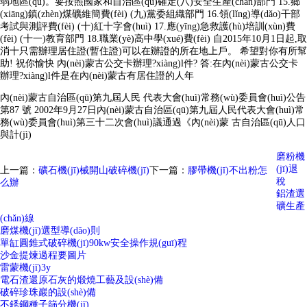
弱地區(qū)。要按照國家和自治區(qū)確定(八)安全生產(chǎn)部門 15.鄉
(xiāng)鎮(zhèn)煤礦維簡費(fèi) (九)黨委組織部門 16.領(lǐng)導(dǎo)干部
考試與測評費(fèi) (十)紅十字會(huì) 17.應(yīng)急救護(hù)培訓(xùn)費
(fèi) (十一)教育部門 18.職業(yè)高中學(xué)費(fèi) 自2015年10月1日起,取
消十只需辦理居住證(暫住證)可以在辦證的所在地上戶。 希望對你有所幫
助! 祝你愉快 內(nèi)蒙古公交卡辦理?xiàng)l件? 答:在內(nèi)蒙古公交卡
辦理?xiàng)l件是在內(nèi)蒙古有居住證的人年
內(nèi)蒙古自治區(qū)第九屆人民 代表大會(huì)常務(wù)委員會(huì)公告
第87 號 2002年9月27日內(nèi)蒙古自治區(qū)第九屆人民代表大會(huì)常
務(wù)委員會(huì)第三十二次會(huì)議通過《內(nèi)蒙 古自治區(qū)人口
與計(jì)
磨粉機
(jī)退
上一篇：
礦石機(jī)械開山破碎機(jī)
下一篇：
膠帶機(jī)不出粉怎
稅
么辦
鋁渣選
礦生產
(chǎn)線
磨煤機(jī)選型導(dǎo)則
單缸圓錐式破碎機(jī)90kw安全操作規(guī)程
沙金提煉過程要圖片
雷蒙機(jī)3y
電石渣還原石灰的煅燒工藝及設(shè)備
破碎珍珠巖的設(shè)備
不銹鋼種子篩分機(jī)