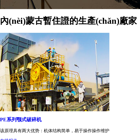
內(nèi)蒙古暫住證的生產(chǎn)廠家
PE系列颚式破碎机
该原理具有两大优势：机体结构简单，易于操作操作维护