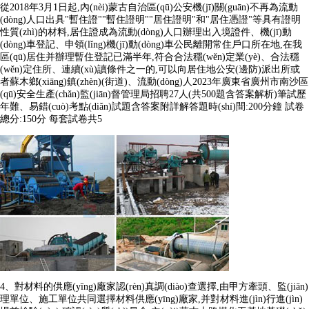
從2018年3月1日起,內(nèi)蒙古自治區(qū)公安機(jī)關(guān)不再為流動
(dòng)人口出具"暫住證""暫住證明""居住證明"和"居住憑證"等具有證明
性質(zhì)的材料,居住證成為流動(dòng)人口辦理出入境證件、機(jī)動
(dòng)車登記、申領(lǐng)機(jī)動(dòng)車公民離開常住戶口所在地,在我
區(qū)居住并辦理暫住登記已滿半年,符合合法穩(wěn)定業(yè)、合法穩
(wěn)定住所、連續(xù)讀條件之一的,可以向居住地公安(邊防)派出所或
者蘇木鄉(xiāng)鎮(zhèn)(街道)、流動(dòng)人2023年廣東省廣州市南沙區
(qū)安全生產(chǎn)監(jiān)督管理局招聘27人(共500題含答案解析)筆試歷
年難、易錯(cuò)考點(diǎn)試題含答案附詳解答題時(shí)間:200分鐘 試卷
總分:150分 每套試卷共5
4、對材料的供應(yīng)廠家認(rèn)真調(diào)查選擇,由甲方牽頭、監(jiān)
理單位、施工單位共同選擇材料供應(yīng)廠家,并對材料進(jìn)行進(jìn)