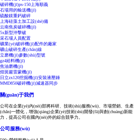
破碎機(jī)ps-150上海順義
石場用的輸送機(jī)
硫酸鎂重鈣破碎
上海硅藻土加工設(shè)備
云南焦炭破碎機(jī)
5x新型沖擊破
采石場人員配置
礦業(yè)破碎機(jī)配件的廠家
礦山破碎生產(chǎn)線
立磨機(jī)參數(shù)型號
gz4給料機(jī)
焦油磨機(jī)
煌斑巖雷蒙機(jī)
日立zx120挖掘機(jī)安裝液壓錘
MMD850破碎機(jī)減速器同步
關(guān)于我們
公司在企業(yè)內(nèi)部將科研、技術(shù)服務(wù)、市場營銷、生產
(chǎn)一體化，增強(qiáng)企業(yè)技術(shù)開發(fā)與創(chuàng)新能
力，提高公司在國內(nèi)外的綜合競爭力。
公司服務(wù)