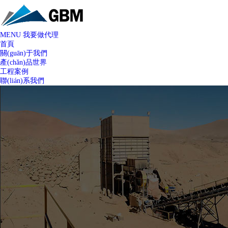
MENU
我要做代理
首頁
關(guān)于我們
產(chǎn)品世界
工程案例
聯(lián)系我們