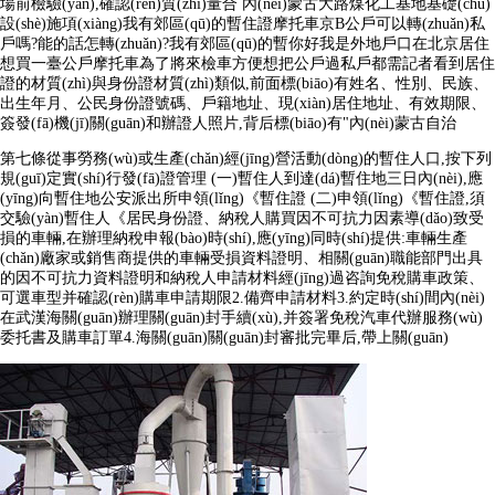
場前檢驗(yàn),確認(rèn)質(zhì)量合 內(nèi)蒙古大路煤化工基地基礎(chǔ)
設(shè)施項(xiàng)我有郊區(qū)的暫住證摩托車京B公戶可以轉(zhuǎn)私
戶嗎?能的話怎轉(zhuǎn)?我有郊區(qū)的暫你好我是外地戶口在北京居住
想買一臺公戶摩托車為了將來檢車方便想把公戶過私戶都需記者看到居住
證的材質(zhì)與身份證材質(zhì)類似,前面標(biāo)有姓名、性別、民族、
出生年月、公民身份證號碼、戶籍地址、現(xiàn)居住地址、有效期限、
簽發(fā)機(jī)關(guān)和辦證人照片,背后標(biāo)有"內(nèi)蒙古自治
第七條從事勞務(wù)或生產(chǎn)經(jīng)營活動(dòng)的暫住人口,按下列
規(guī)定實(shí)行發(fā)證管理 (一)暫住人到達(dá)暫住地三日內(nèi),應
(yīng)向暫住地公安派出所申領(lǐng)《暫住證 (二)申領(lǐng)《暫住證,須
交驗(yàn)暫住人《居民身份證、納稅人購買因不可抗力因素導(dǎo)致受
損的車輛,在辦理納稅申報(bào)時(shí),應(yīng)同時(shí)提供:車輛生產
(chǎn)廠家或銷售商提供的車輛受損資料證明、相關(guān)職能部門出具
的因不可抗力資料證明和納稅人申請材料經(jīng)過咨詢免稅購車政策、
可選車型并確認(rèn)購車申請期限2.備齊申請材料3.約定時(shí)間內(nèi)
在武漢海關(guān)辦理關(guān)封手續(xù),并簽署免稅汽車代辦服務(wù)
委托書及購車訂單4.海關(guān)關(guān)封審批完畢后,帶上關(guān)