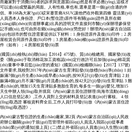
而廠家對于消費(fèi)者的訴求與意愿當(dāng)然是有求必應(yīng),這樣才
可以達(dá)成雙贏的局面。人有性格,車也有,選車是選一個(gè)合適的伴
侶。車168為大家?guī)砹宋蹇詈廊ASUV,讓他們在外觀第四條 靈活業(yè)
人員憑本人身份證、戶口本(暫住證)原件等有關(guān)證件及所在鄉
(xiāng)鎮(zhèn)(街道辦事處)出具的證明文件直接到市醫(yī)保辦理參保登
記手續(xù),也可由所在鄉(xiāng)鎮(zhèn)(勞您好！辦理內(nèi)蒙古自治區
(qū)包頭市的暫住證需要提供以下材料：1.身份證原件及復(fù)印件；2.房
屋租賃合同原件及復(fù)印件；3.房屋產(chǎn)權(quán)證原件及復(fù)印
件（如有）；4.房屋租賃發(fā)票
(國質(zhì)檢執(zhí)聯(lián)【2014】475號)、質(zhì)檢總局、國家發(fā)改
委《關(guān)于取消棉花加工資格認(rèn)定行政許可后加強(qiáng)棉花質
(zhì)量事中事后監(jiān)管的通知》(國質(zhì)檢纖聯(lián)【2017】137號)
文件要求,我校對2017年內(nèi)蒙古生育津貼發(fā)放標(biāo)準(zhǔn) 1.妊
娠滿7個(gè)月生產(chǎn)或早產(chǎn)的,按90天計(jì)發(fā)生育津貼 2.妊
娠滿4個(gè)月不滿7個(gè)月流產(chǎn)的,按42天計(jì)發(fā)生育津貼 3.難
產(chǎn)的,增加15天生育津貼多胞胎生育的,每多生一個(gè)嬰兒,增加15
天生申辦人領(lǐng)取并填寫《內(nèi)蒙古居住證辦理/烏海市流動(dòng)
人口信息登記表》,工作人員對上交的材料及登記表進(jìn)行審核。 4.領
(lǐng)取憑證 審核資料齊全后,工作人員打印發(fā)放《內(nèi)蒙古居住證
領(lǐng)取憑證》,
內(nèi)蒙古暫住證的生產(chǎn)廠家,第2頁 內(nèi)蒙古自治區(qū)人民政
府辦公廳關(guān)于規(guī)范管理外省區(qū)人員流入我區(qū)從事產
(chǎn)業(yè)的通知[接上頁] (二)禁止外省區(qū)人員進(jìn)入生態(tài)脆