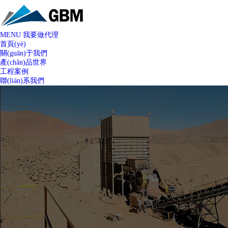
MENU
我要做代理
首頁(yè)
關(guān)于我們
產(chǎn)品世界
工程案例
聯(lián)系我們